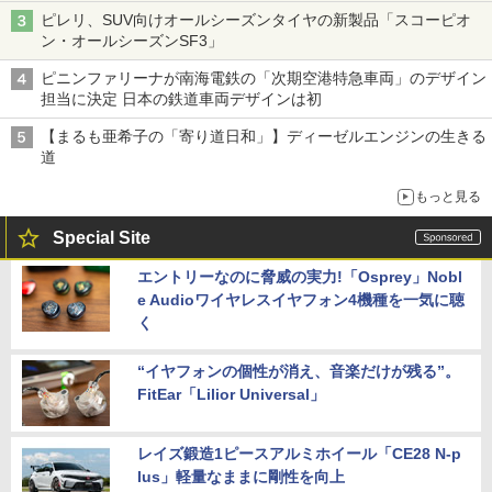
ピレリ、SUV向けオールシーズンタイヤの新製品「スコーピオ
ン・オールシーズンSF3」
ピニンファリーナが南海電鉄の「次期空港特急車両」のデザイン
担当に決定 日本の鉄道車両デザインは初
【まるも亜希子の「寄り道日和」】ディーゼルエンジンの生きる
道
もっと見る
Special Site
エントリーなのに脅威の実力!「Osprey」Nobl
e Audioワイヤレスイヤフォン4機種を一気に聴
く
“イヤフォンの個性が消え、音楽だけが残る”。
FitEar「Lilior Universal」
レイズ鍛造1ピースアルミホイール「CE28 N-p
lus」軽量なままに剛性を向上