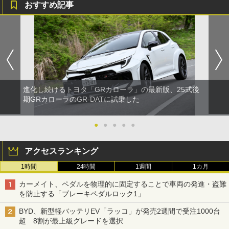
おすすめ記事
進化し続けるトヨタ「GRカローラ」の最新版、25式後
期GRカローラのGR-DATに試乗した
●
●
●
●
●
アクセスランキング
1時間
24時間
1週間
1カ月
カーメイト、ペダルを物理的に固定することで車両の発進・盗難
を防止する「ブレーキペダルロック1」
BYD、新型軽バッテリEV「ラッコ」が発売2週間で受注1000台
超 8割が最上級グレードを選択