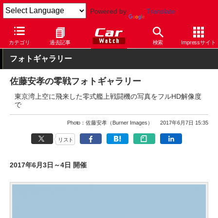
Powered by
Translate
Car Watch
モータースポーツ
その他
カテゴリ
過去記事
検索
Impressサイト
フォトギャラリー
佐藤安孝の零戦フォトギャラリー
東京湾上空に飛来した零式艦上戦闘機の写真をフルHD解像度
で
Photo：佐藤安孝（Burner Images）
2017年6月7日 15:35
リスト
2017年6月3日～4日 開催