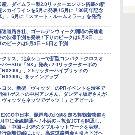
日産、ダイムラー製2.0リッターエンジン搭載の新
型スカイラインを5月に発表 / 5月に「80周年記念
車」、6月に「スマート・ルームミラー」を発売
高速道路各社、ゴールデンウィーク期間の高速道
路の渋滞予測を発表 / 下りのピークは5月3日、上
りのピークは5月4日～5日と予測
レクサス、北京ショーで新型コンパクトクロスオ
ーバーSUV「NX」発表 / 2.0リッターターボの
「NX200t」、2.5リッターハイブリッドの
「NX300h」をラインアップ
トヨタ、新型「ヴィッツ」のPRイベントを渋谷で
開催 / ゲストの中村アンさん、ダンディ坂野さんが
「ヴィッツをネッツでゲッツ！」とアピール
NEXCO中日本、琵琶湖の北側を走る舞鶴若狭道を
7月中に全線開通へ / 小浜IC～敦賀JCTを開通し、
関西・中国～北陸のダブルネットワークを実現。
走行距離短縮により、高速道路料金も引き下げへ