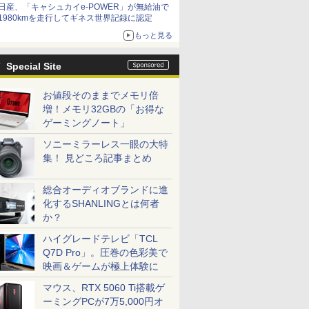
日産、「キャシュカイe-POWER」が無給油で
1980kmを走行してギネス世界記録に認定
もっと見る
Special Site
お値段そのままでメモリ倍
増！メモリ32GBの「お得な
ゲーミングノート」
ソニーミラーレス一眼の大特
集！ 見どころ記事まとめ
総合オーディオブランドに進
化するSHANLINGとは何者
か？
ハイグレードテレビ「TCL
Q7D Pro」。圧巻の色彩美で
映画＆ゲームが極上体験に
マウス、RTX 5060 Ti搭載ゲ
ーミングPCが7万5,000円オ