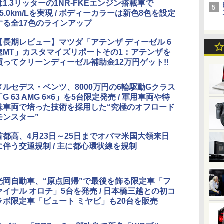
は1.3リッターの1NR-FKEエンジン搭載車で
25.0km/Lを実現 / ボディーカラーは新色8色を設定
する全17色のラインアップ
【長期レビュー】マツダ「アテンザ ディーゼル 6
速MT」カスタマイズリポートその1：アテンザを
買ってクリーンディーゼル補助金12万円ゲット!!
メルセデス・ベンツ、8000万円の6輪駆動Gクラス
「G 63 AMG 6×6」を5台限定発売 / 軍用車両や特
殊車両で培った技術を採用した“究極のオフロード
モンスター”
首都高、4月23日～25日までオバマ米国大領来日
に伴う交通規制 / 主に都心環状線を規制
光岡自動車、“原点回帰”で最後を飾る限定車「フ
ァイナル オロチ」5台を発売 / 日本橋三越との初コ
ラボ限定車「ビュート ミヤビ」も20台を販売