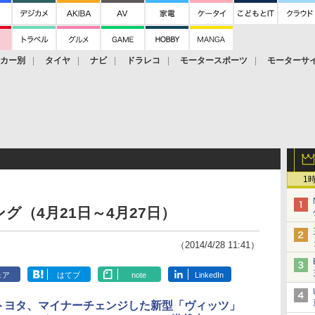
ーカー別
タイヤ
ナビ
ドラレコ
モータースポーツ
モーターサ
1
（4月21日～4月27日）
（2014/4/28 11:41）
ェア
はてブ
note
LinkedIn
トヨタ、マイナーチェンジした新型「ヴィッツ」