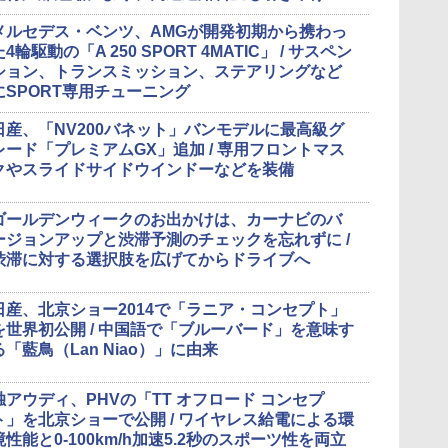
メルセデス・ベンツ、AMGが開発初期から携わっ
た4輪駆動の「A 250 SPORT 4MATIC」 / サスペン
ション、トランスミッション、ステアリングなど
にSPORT専用チューニング
日産、「NV200バネット」バンモデルに最高級グ
レード「プレミアムGX」追加 / 専用フロントマス
クやスライドサイドウインドーなどを装備
ゴールデンウィークのお出かけは、カーナビのバ
ージョンアップと渋滞予測のチェックを忘れずに /
渋滞に対する選択肢を広げてからドライブへ
日産、北京ショー2014で「ラニア・コンセプト」
を世界初公開 / 中国語で「ブルーバード」を意味す
る「藍鳥（Lan Niao）」に由来
独アウディ、PHVの「TT オフロード コンセプ
ト」を北京ショーで公開 / ワイヤレス給電による環
境性能と0-100km/h加速5.2秒のスポーツ性を両立