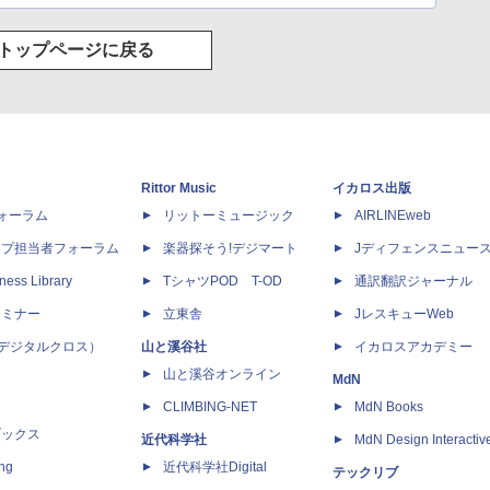
トップページに戻る
Rittor Music
イカロス出版
dフォーラム
リットーミュージック
AIRLINEweb
ップ担当者フォーラム
楽器探そう!デジマート
Jディフェンスニュー
ness Library
TシャツPOD T-OD
通訳翻訳ジャーナル
セミナー
立東舎
JレスキューWeb
 X（デジタルクロス）
山と溪谷社
イカロスアカデミー
山と溪谷オンライン
MdN
CLIMBING-NET
MdN Books
ブックス
近代科学社
MdN Design Interactiv
ing
近代科学社Digital
テックリブ