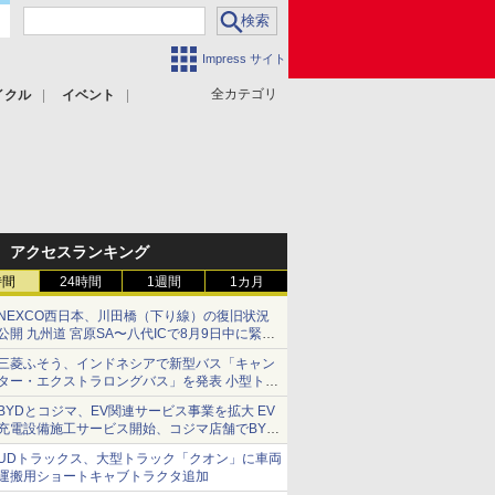
Impress サイト
全カテゴリ
イクル
イベント
アクセスランキング
時間
24時間
1週間
1カ月
NEXCO西日本、川田橋（下り線）の復旧状況
公開 九州道 宮原SA〜八代ICで8月9日中に緊急
車両を通行可能に
三菱ふそう、インドネシアで新型バス「キャン
ター・エクストラロングバス」を発表 小型トラ
ックベースの観光・旅客輸送向けバス
BYDとコジマ、EV関連サービス事業を拡大 EV
充電設備施工サービス開始、コジマ店舗でBYD
車の展示・試乗イベントを強化
UDトラックス、大型トラック「クオン」に車両
運搬用ショートキャブトラクタ追加