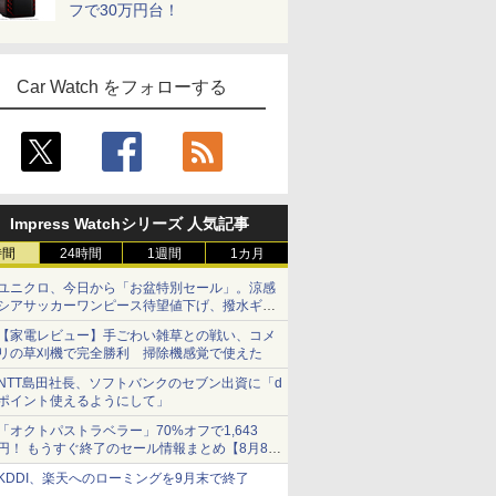
フで30万円台！
Car Watch をフォローする
Impress Watchシリーズ 人気記事
時間
24時間
1週間
1カ月
ユニクロ、今日から「お盆特別セール」。涼感
シアサッカーワンピース待望値下げ、撥水ギア
ショーツは1990円に
【家電レビュー】手ごわい雑草との戦い、コメ
リの草刈機で完全勝利 掃除機感覚で使えた
NTT島田社長、ソフトバンクのセブン出資に「d
ポイント使えるようにして」
「オクトパストラベラー」70%オフで1,643
円！ もうすぐ終了のセール情報まとめ【8月8日
更新】
KDDI、楽天へのローミングを9月末で終了
ニンテンドーeショップでは「大神 絶景版」が