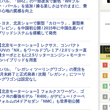
スバル、「BRZ」の一部改良で新色「WRブル
ー・パール」を追加 / 操る楽しさはそのままに、乗
り心地の質感を向上
トヨタ、北京ショーで新型「カローラ」、新型車
「レビン」を中国初公開 / 2015年に中国生産ハイ
ブリッドシステムを搭載して発売
【北京モーターショー】レクサス、コンパクト
SUVの「NX」をワールドプレミア / 2.0リッター直
噴ターボとともに2.5リッターエンジン＋モーター
1
のハイブリッドを用意
スバル、「レガシィ ツーリングワゴン」の受注を
6月末終了と正式発表 / 次期「レガシィ」にツーリ
ングワゴンは設定なし
【北京モーターショー】フォルクスワーゲン、ゴ
ルフ Rの最強モデル「R400」がデビュー / クーペ
フォルムの4ドアセダン「NMC」も世界初公開