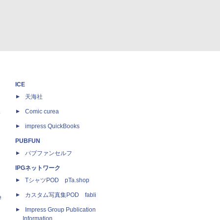
ICE
天海社
ス
Comic curea
impress QuickBooks
PUBFUN
パブファンセルフ
IPGネットワーク
TシャツPOD pTa.shop
カスタム写真集POD fabli
e
Impress Group Publication
Information