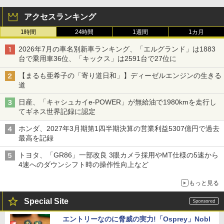
アクセスランキング
1時間
24時間
1週間
1カ月
2026年7月の車名別新車ランキング、「エルグランド」は1883
台で乗用車36位、「キックス」は2591台で27位に
【まるも亜希子の「寄り道日和」】ディーゼルエンジンの生きる
道
日産、「キャシュカイe-POWER」が無給油で1980kmを走行し
てギネス世界記録に認定
ホンダ、2027年3月期第1四半期決算の営業利益5307億円で過去
最高を記録
トヨタ、「GR86」一部改良 3眼カメラ採用やMT仕様の5速から
4速へのダウンシフト時の操作性向上など
もっと見る
Special Site
エントリーなのに脅威の実力!「Osprey」Nobl