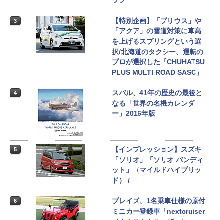
ップ
【特別企画】「プリウス」や
3
「アクア」の雪道対策に車高
を上げるスプリングという選
択/北海道のタクシー、運転の
プロが選択した「CHUHATSU
PLUS MULTI ROAD SASC」
スバル、41年の歴史の最後と
4
なる「世界の名機カレンダ
ー」2016年版
【インプレッション】スズキ
5
「ソリオ」「ソリオ バンディ
ット」（マイルドハイブリッ
ド） /
ブレイズ、1名乗車仕様の原付
6
ミニカー登録車「nextcruiser