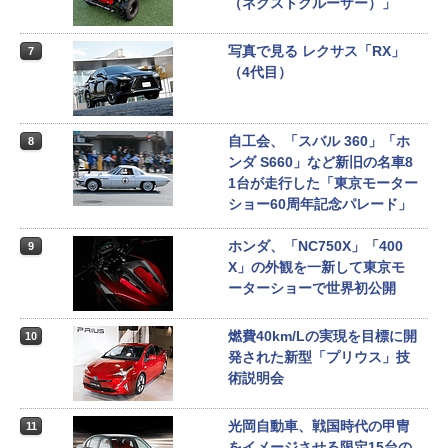
（ネクストクルーザー）」
写真で見る レクサス「RX」
7
（4代目）
自工会、「スバル 360」「ホ
8
ンダ S660」など新旧の名車8
1台が走行した「東京モーター
ショー60周年記念パレード」
ホンダ、「NC750X」「400
9
X」の外観を一新して東京モ
ーターショーで世界初公開
燃費40km/Lの実現を目標に開
10
発された新型「プリウス」技
術説明会
光岡自動車、戦国時代の甲冑
11
をイメージさせる限定15台の