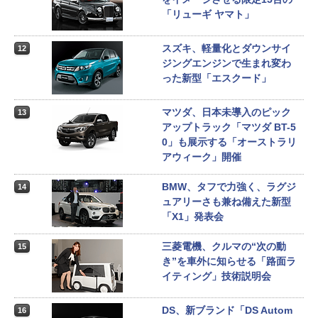
「リューギ ヤマト」
スズキ、軽量化とダウンサイ
12
ジングエンジンで生まれ変わ
った新型「エスクード」
マツダ、日本未導入のピック
13
アップトラック「マツダ BT-5
0」も展示する「オーストラリ
アウィーク」開催
BMW、タフで力強く、ラグジ
14
ュアリーさも兼ね備えた新型
「X1」発表会
三菱電機、クルマの“次の動
15
き”を車外に知らせる「路面ラ
イティング」技術説明会
DS、新ブランド「DS Autom
16