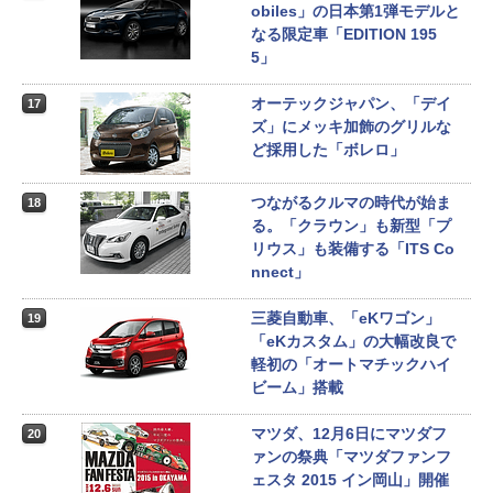
obiles」の日本第1弾モデルと
なる限定車「EDITION 195
5」
オーテックジャパン、「デイ
17
ズ」にメッキ加飾のグリルな
ど採用した「ボレロ」
つながるクルマの時代が始ま
18
る。「クラウン」も新型「プ
リウス」も装備する「ITS Co
nnect」
三菱自動車、「eKワゴン」
19
「eKカスタム」の大幅改良で
軽初の「オートマチックハイ
ビーム」搭載
マツダ、12月6日にマツダフ
20
ァンの祭典「マツダファンフ
ェスタ 2015 イン岡山」開催