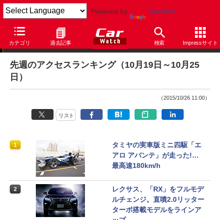
Powered by
Translate
アクセスランキング
カテゴリ
過去記事
検索
Impressサイト
先週のアクセスランキング（10月19日～10月25
日）
（2015/10/26 11:00）
リスト
タミヤの実車版ミニ四駆「エ
1
アロ アバンテ」が走った!…
最高速180km/h
レクサス、「RX」をフルモデ
2
ルチェンジ。直噴2.0リッター
ターボ搭載モデルをラインア