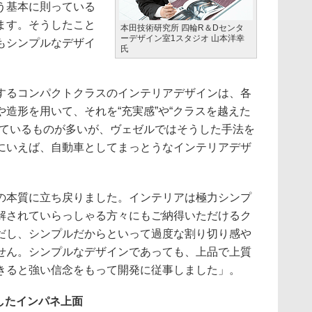
う基本に則っている
ます。そうしたこと
本田技術研究所 四輪R＆Dセンタ
ーデザイン室1スタジオ 山本洋幸
もシンプルなデザイ
氏
るコンパクトクラスのインテリアデザインは、各
造形を用いて、それを“充実感”や“クラスを越えた
しているものが多いが、ヴェゼルではそうした手法を
にいえば、自動車としてまっとうなインテリアデザ
の本質に立ち戻りました。インテリアは極力シンプ
解されていらっしゃる方々にもご納得いただけるク
だし、シンプルだからといって過度な割り切り感や
せん。シンプルなデザインであっても、上品で上質
きると強い信念をもって開発に従事しました」。
したインパネ上面