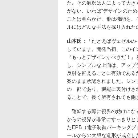
た、その解釈は人によって大き
がない、いわば“デザインのた
ことは明らかだ。形は機能を、
ルにはどんな手法を採り入れた
山本氏：
「たとえばヴェゼルの
しています。開発当初、このイ
『もっとデザインすべきだ！』
し、シンプルな上面は、アップ
反射を抑えることに有効である
案のまま承認されました。シン
の一部であり、機能に裏付けさ
ることで、長く所有されても飽
運転する際に視界の妨げになる
からの視界が非常にすっきりと
たEPB（電子制御パーキング
ールからの大胆な造形が成立し