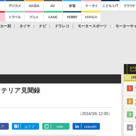
ーカー別
タイヤ
ナビ
ドラレコ
モータースポーツ
モーターサ
1
ンテリア見聞録
（2014/3/6 12:00）
ェア
はてブ
note
LinkedIn