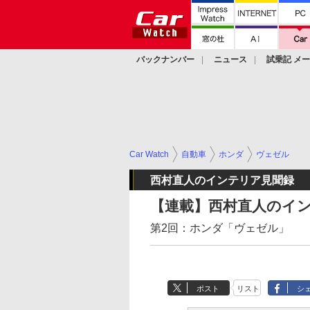
バックナンバー
ニュース
試乗記 メ
カスタム
Car Watch
自動車
ホンダ
ヴェゼル
西村直人のインテリア見聞録
【連載】西村直人のイ
第2回：ホンダ「ヴェゼル」
ポスト
リスト
シ