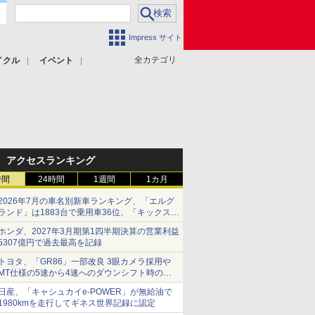
Impress サイト
全カテゴリ
イクル
イベント
アクセスランキング
時間
24時間
1週間
1カ月
2026年7月の車名別新車ランキング、「エルグ
ランド」は1883台で乗用車36位、「キックス」
は2591台で27位に
ホンダ、2027年3月期第1四半期決算の営業利益
5307億円で過去最高を記録
トヨタ、「GR86」一部改良 3眼カメラ採用や
MT仕様の5速から4速へのダウンシフト時の操
作性向上など
日産、「キャシュカイe-POWER」が無給油で
1980kmを走行してギネス世界記録に認定