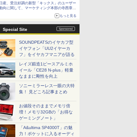
日産、受注好調の新型「キックス」のユーザー
動向に関して、マーケティング本部の寺西章氏
が解説
もっと見る
Special Site
SOUNDPEATSのイヤカフ型
イヤフォン「UU2イヤーカ
フ」をイヤカフマニアが語る
レイズ鍛造1ピースアルミホ
イール「CE28 N-plus」軽量
なままに剛性を向上
ソニーミラーレス一眼の大特
集！ 見どころ記事まとめ
お値段そのままでメモリ倍
増！メモリ32GBの「お得な
ゲーミングノート」
「A&ultima SP4000T」の魅
力！ポケットに入るオーディ