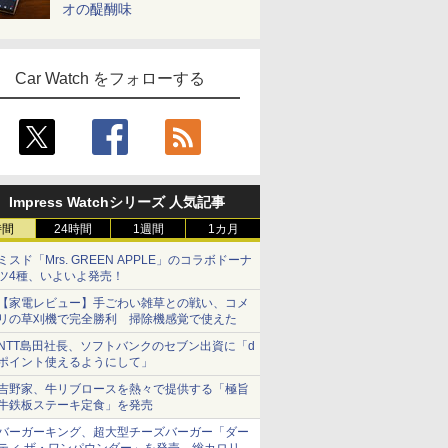
オの醍醐味
Car Watch をフォローする
Impress Watchシリーズ 人気記事
時間
24時間
1週間
1カ月
ミスド「Mrs. GREEN APPLE」のコラボドーナ
ツ4種、いよいよ発売！
【家電レビュー】手ごわい雑草との戦い、コメ
リの草刈機で完全勝利 掃除機感覚で使えた
NTT島田社長、ソフトバンクのセブン出資に「d
ポイント使えるようにして」
吉野家、牛リブロースを熱々で提供する「極旨
牛鉄板ステーキ定食」を発売
バーガーキング、超大型チーズバーガー「ダー