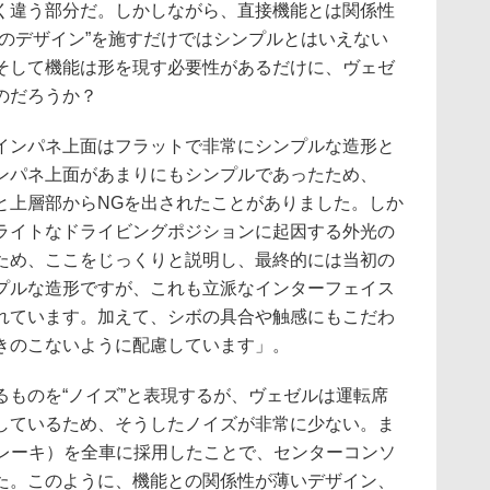
く違う部分だ。しかしながら、直接機能とは関係性
めのデザイン”を施すだけではシンプルとはいえない
そして機能は形を現す必要性があるだけに、ヴェゼ
のだろうか？
インパネ上面はフラットで非常にシンプルな造形と
ンパネ上面があまりにもシンプルであったため、
と上層部からNGを出されたことがありました。しか
ライトなドライビングポジションに起因する外光の
ため、ここをじっくりと説明し、最終的には当初の
プルな造形ですが、これも立派なインターフェイス
れています。加えて、シボの具合や触感にもこだわ
きのこないように配慮しています」。
ものを“ノイズ”と表現するが、ヴェゼルは運転席
しているため、そうしたノイズが非常に少ない。ま
ブレーキ）を全車に採用したことで、センターコンソ
た。このように、機能との関係性が薄いデザイン、