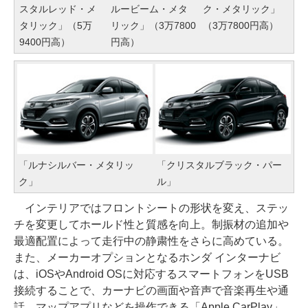
スタルレッド・メ
ルービーム・メタ
ク・メタリック」
タリック」（5万
リック」（3万7800
（3万7800円高）
9400円高）
円高）
「ルナシルバー・メタリッ
「クリスタルブラック・パー
ク」
ル」
インテリアではフロントシートの形状を変え、ステッ
チを変更してホールド性と質感を向上。制振材の追加や
最適配置によって走行中の静粛性をさらに高めている。
また、メーカーオプションとなるホンダ インターナビ
は、iOSやAndroid OSに対応するスマートフォンをUSB
接続することで、カーナビの画面や音声で音楽再生や通
話、マップアプリなどを操作できる「Apple CarPlay」