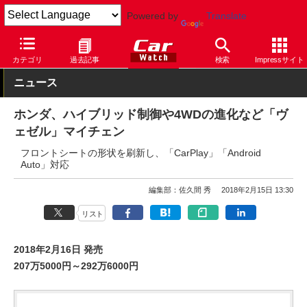
Powered by
Translate
Car Watch
自動車
ホンダ
ヴェゼル
カテゴリ
過去記事
検索
Impressサイト
ニュース
ホンダ、ハイブリッド制御や4WDの進化など「ヴ
ェゼル」マイチェン
フロントシートの形状を刷新し、「CarPlay」「Android
Auto」対応
編集部：佐久間 秀
2018年2月15日 13:30
リスト
2018年2月16日 発売
207万5000円～292万6000円