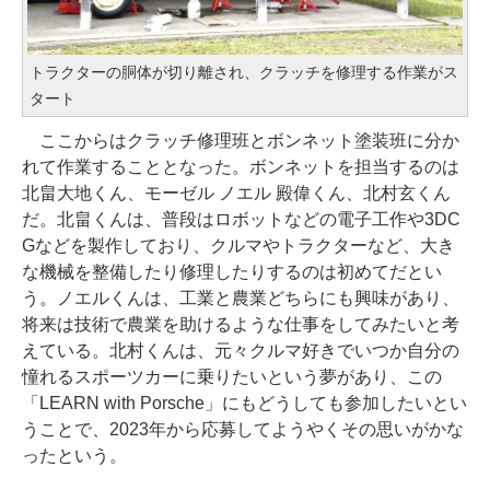
トラクターの胴体が切り離され、クラッチを修理する作業がス
タート
ここからはクラッチ修理班とボンネット塗装班に分か
れて作業することとなった。ボンネットを担当するのは
北畠大地くん、モーゼル ノエル 殿偉くん、北村玄くん
だ。北畠くんは、普段はロボットなどの電子工作や3DC
Gなどを製作しており、クルマやトラクターなど、大き
な機械を整備したり修理したりするのは初めてだとい
う。ノエルくんは、工業と農業どちらにも興味があり、
将来は技術で農業を助けるような仕事をしてみたいと考
えている。北村くんは、元々クルマ好きでいつか自分の
憧れるスポーツカーに乗りたいという夢があり、この
「LEARN with Porsche」にもどうしても参加したいとい
うことで、2023年から応募してようやくその思いがかな
ったという。