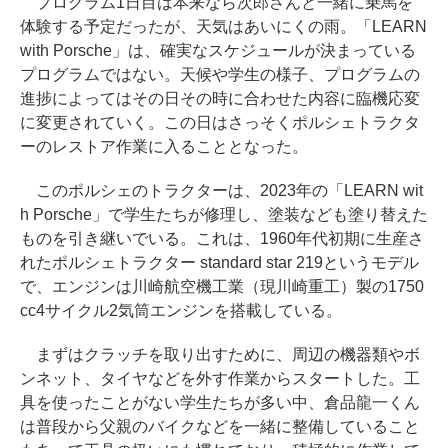
プログラム1日目は本来なら次郎さんと一緒に乗馬を
体験する予定だったが、天気はあいにくの雨。「LEARN
with Porsche」は、確実なスケジュールが決まっている
プログラムではない。天候や学生の様子、プログラムの
進捗によってはその日その時に合わせた内容に臨機応変
に変更されていく。この日はさっそくポルシェトラクタ
ーのレストア作業に入ることとなった。
このポルシェのトラクターは、2023年の「LEARN wit
h Porsche」で学生たちが修理し、塗装なども塗り替えた
ものを引き継いでいる。これは、1960年代初期に生産さ
れたポルシェトラクター standard star 219というモデル
で、エンジンは川崎航空機工業（現川崎重工）製の1750
cc4サイクル2気筒エンジンを搭載している。
まずはクラッチを取り出すために、周辺の機器類やボ
ンネット、タイヤなどを外す作業からスタートした。工
具を使ったことがない学生たちが多い中、倉品龍一くん
は普段から父親のバイクなどを一緒に整備していること