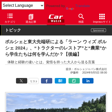
Powered by
Translate
Car Watch
自動車
ポルシェ
カテゴリ
過去記事
検索
Impressサイト
トピック
ポルシェと東大先端研による「ラーン ウィズ ポル
シェ 2024」、“トラクターのレストア”と“農業”か
ら学生たちは何を学んだか？【後編】
体験と経験の違いとは。覚悟を持った大人から送る言葉
提供：
ポルシェジャパン株式会社
伊藤梓
2024年9月5日 08:00
リスト