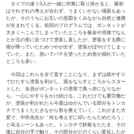
タイプの違う3人が一緒に作業に取り掛かると、最初
はそれぞれの考えが合わず、うまくいかない場面もあっ
たが、そのうちにお互いの意図をくみながら自然と連携
が生まれてくる。前回のプログラムでは、ボンネットが
大きくへこんでしまっていたところを板金や溶接でなん
とか元の形に近づけて塗装し直したが、塗装をする際に
雨が降っていたためつやが出ず、塗装がぼやけてしまっ
ていた。また、急いでパテを塗ったため形が崩れていた
ところも多い。
今回はこれらを全て直すことになり、まずは紙やすり
でひたすら塗装を剥がし、面をならすところからスター
トした。全員がボンネットの塗装で真っ赤になりなが
ら、一心にやすりをかけ続ける。これだけでも重労働だ
が、塗装が剥がれたら今度はゆがんでいる部分をトンカ
チでうまくたたきながら形を整えていく。これがまた大
変で、中邑先生が「何も考えずに叩いたらだめだろう」
と叱るシーンもあった。トンカチで鉄板をたたき、その
後に自分の手で触り、その部分がどのくらい変化したか