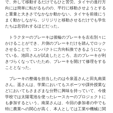
で、外して移動するだけでもひと苦労。タイヤの進行方
向には簡単に転がるものの、平行に移動させようとする
と重量と大きさでなかなか動かない。タイヤを前後にう
まく動かしながら、ジリジリと移動させるだけでも学生
たちは息切れするほどだった。
トラクターのブレーキは後輪のブレーキを左右別々に
かけることができ、片側のブレーキだけを踏んでロック
させることで、コンパクトに方向転換できるようになっ
ている。池田さんが試走したところ、左のブレーキが利
きづらくなっていたため、ブレーキを開けて修理をする
こととなった。
ブレーキの整備を担当したのは今泉遥さんと田丸南菜
さん。遥さんは、学業においてもスポーツや課外授業な
どにおいてもさまざまな分野に興味を持っていて、今後
学校では太陽電池を使ったレースカーのプロジェクトに
も参加するという。南菜さんは、今回の参加者の中でも
特に農業への関心が高く、本人としては工業や機械に関