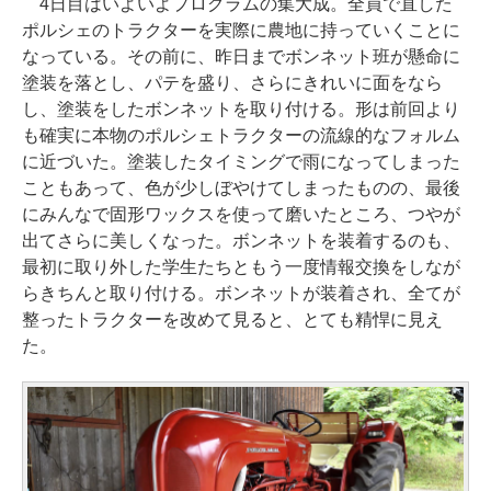
4日目はいよいよプログラムの集大成。全員で直した
ポルシェのトラクターを実際に農地に持っていくことに
なっている。その前に、昨日までボンネット班が懸命に
塗装を落とし、パテを盛り、さらにきれいに面をなら
し、塗装をしたボンネットを取り付ける。形は前回より
も確実に本物のポルシェトラクターの流線的なフォルム
に近づいた。塗装したタイミングで雨になってしまった
こともあって、色が少しぼやけてしまったものの、最後
にみんなで固形ワックスを使って磨いたところ、つやが
出てさらに美しくなった。ボンネットを装着するのも、
最初に取り外した学生たちともう一度情報交換をしなが
らきちんと取り付ける。ボンネットが装着され、全てが
整ったトラクターを改めて見ると、とても精悍に見え
た。