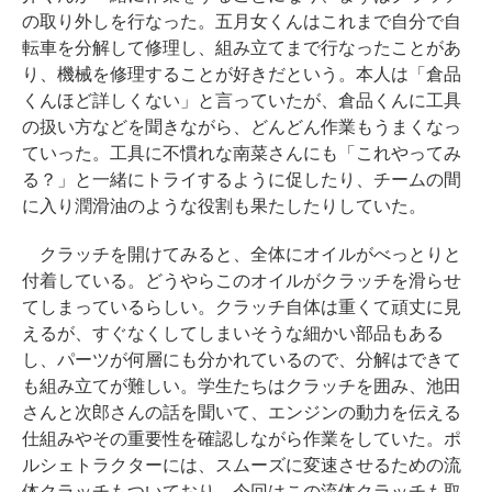
の取り外しを行なった。五月女くんはこれまで自分で自
転車を分解して修理し、組み立てまで行なったことがあ
り、機械を修理することが好きだという。本人は「倉品
くんほど詳しくない」と言っていたが、倉品くんに工具
の扱い方などを聞きながら、どんどん作業もうまくなっ
ていった。工具に不慣れな南菜さんにも「これやってみ
る？」と一緒にトライするように促したり、チームの間
に入り潤滑油のような役割も果たしたりしていた。
クラッチを開けてみると、全体にオイルがべっとりと
付着している。どうやらこのオイルがクラッチを滑らせ
てしまっているらしい。クラッチ自体は重くて頑丈に見
えるが、すぐなくしてしまいそうな細かい部品もある
し、パーツが何層にも分かれているので、分解はできて
も組み立てが難しい。学生たちはクラッチを囲み、池田
さんと次郎さんの話を聞いて、エンジンの動力を伝える
仕組みやその重要性を確認しながら作業をしていた。ポ
ルシェトラクターには、スムーズに変速させるための流
体クラッチもついており、今回はこの流体クラッチも取