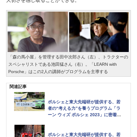
大切さを感じ取ることができる。
「森の馬小屋」を管理する田中次郎さん（左）、トラクターの
スペシャリストである池田猛さん（右）。「LEARN with
Porsche」はこの2人の講師がプログラムを主導する
関連記事
ポルシェと東大先端研が提供する、若
者の“考える力”を養うプログラム「ラ
ーン ウィズ ポルシェ 2023」に密着し
てみた【前編】
レストアする「60年代の空冷ポルシ
ェ」の正体とは？[Sponsored]
ポルシェと東大先端研が提供する、若