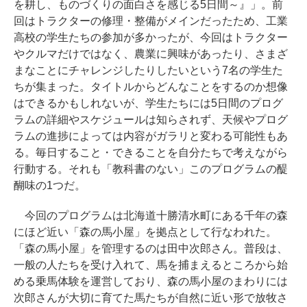
を耕し、ものづくりの面白さを感じる5日間～』」。前
回はトラクターの修理・整備がメインだったため、工業
高校の学生たちの参加が多かったが、今回はトラクター
やクルマだけではなく、農業に興味があったり、さまざ
まなことにチャレンジしたりしたいという7名の学生た
ちが集まった。タイトルからどんなことをするのか想像
はできるかもしれないが、学生たちには5日間のプログ
ラムの詳細やスケジュールは知らされず、天候やプログ
ラムの進捗によっては内容がガラリと変わる可能性もあ
る。毎日すること・できることを自分たちで考えながら
行動する。それも「教科書のない」このプログラムの醍
醐味の1つだ。
今回のプログラムは北海道十勝清水町にある千年の森
にほど近い「森の馬小屋」を拠点として行なわれた。
「森の馬小屋」を管理するのは田中次郎さん。普段は、
一般の人たちを受け入れて、馬を捕まえるところから始
める乗馬体験を運営しており、森の馬小屋のまわりには
次郎さんが大切に育てた馬たちが自然に近い形で放牧さ