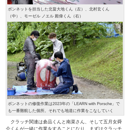
ボンネットを担当した北畠大地くん（左）、北村玄くん
（中）、モーゼル ノエル 殿偉くん（右）
ボンネットの修復作業は2023年の「LEARN with Porsche」で
も一番難航した個所。それでも地道に作業をこなしていく
クラッチ関連は倉品くんと南菜さん、そして五月女舜
介くんが一緒に作業をすることになり、まずはクラッチ