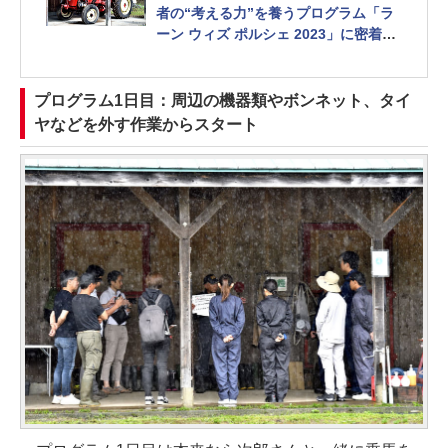
者の“考える力”を養うプログラム「ラ
ーン ウィズ ポルシェ 2023」に密着し
てみた【後編】
落胆、奮闘、歓喜。さまざまな感情か
ら学生たちは何を得たか？[Sponsore
プログラム1日目：周辺の機器類やボンネット、タイ
d]
ヤなどを外す作業からスタート