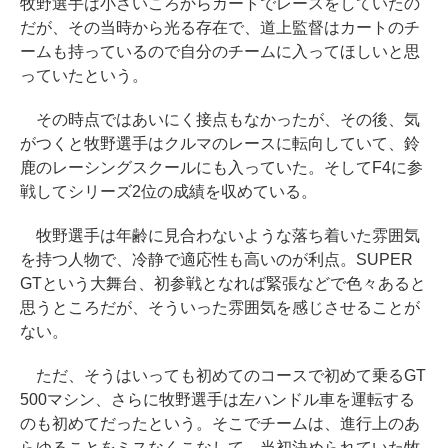
牧野選手は小さいころからカートでレースをしていたの
だが、その当時から光る存在で、道上監督はカートのチ
ームも持っているので自分のチームに入ってほしいと思
っていたという。
その時点ではあいにく接点もなかったが、その後、気
がつくと牧野選手はクルマのレースに転向していて、鈴
鹿のレーシングスクールにも入っていた。そしてF4に参
戦してシリーズ2位の成績を収めている。
牧野選手は年齢に見合わないような落ち着いた雰囲気
を持つ人物で、冷静で適応性も高いのが利点。SUPER
GTという大舞台、初参戦となれば緊張などで色々あると
思うところだが、そういった雰囲気を感じさせることが
ない。
ただ、そうはいっても初めてのコースで初めて乗るGT
500マシン、さらに牧野選手は左ハンドル車を運転する
のも初めてだったという。そこでチームは、進行上のあ
らゆることをミスなくこなして、当初決められていた牧