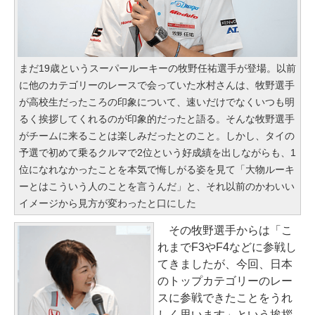
まだ19歳というスーパールーキーの牧野任祐選手が登場。以前
に他のカテゴリーのレースで会っていた水村さんは、牧野選手
が高校生だったころの印象について、速いだけでなくいつも明
るく挨拶してくれるのが印象的だったと語る。そんな牧野選手
がチームに来ることは楽しみだったとのこと。しかし、タイの
予選で初めて乗るクルマで2位という好成績を出しながらも、1
位になれなかったことを本気で悔しがる姿を見て「大物ルーキ
ーとはこういう人のことを言うんだ」と、それ以前のかわいい
イメージから見方が変わったと口にした
その牧野選手からは「こ
れまでF3やF4などに参戦し
てきましたが、今回、日本
のトップカテゴリーのレー
スに参戦できたことをうれ
しく思います」という挨拶