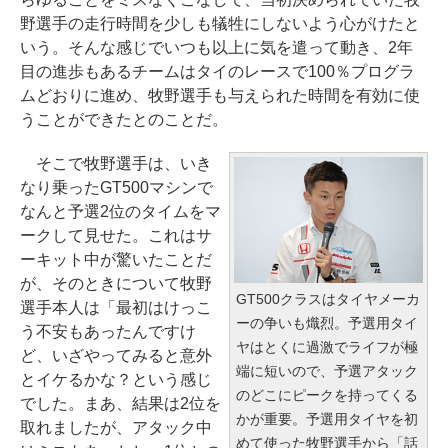
野選手の走行時間を少しも犠牲にしないよう心がけたと
いう。そんな感じでいつも以上に気を遣って動き、2年
目の進歩もあるチームはタイのレースで100％プログラ
ムどおりに進め、牧野選手も与えられた時間を有効に使
うことができたとのことだ。
そこで牧野選手は、いき
なり乗ったGT500マシンで
なんと予選2位のタイムをマ
ークして見せた。これはサ
ーキット中が驚いたことだ
が、そのときについて牧野
GT500クラスはタイヤメーカ
選手本人は「最初はけっこ
ーの争いも熾烈。予選用タイ
う不安もあったんですけ
ヤはとくに過激でライフが極
ど、いざやってみると意外
端に短いので、予選アタック
とイケるかな？という感じ
のどこにピークを持ってくる
でした。まあ、結果は2位を
かが重要。予選用タイヤを初
取れましたが、アタック中
めて使った牧野選手から「話