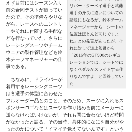
えず目前にはシーズン入り
リバー・ターベイ選手と武藤
前の合同テストが迫ってい
選手の身長に違いについての
たので、その準備をやりな
話題にもなるが、鈴木チーム
がら、レースへのエントリ
マネージャーから「シートの
ーやそれに付随する手配な
位置はほとんど同じですよ
どを行なっていた。さらに
ね」との発言があったが、そ
レーシングスーツやチーム
れに対して道上監督から
ウェアの製作管理なども鈴
「2016年のGT500のレギュ
木チーフマネージャーの仕
レーションでは、シートでは
事である。
なくペダルがスライドする作
りなんですよ」と回答してい
ちなみに、ドライバーが
た
着用するレーシングスーツ
は各選手の体型に合わせた
フルオーダー品とのこと。そのため、スーツに入れるス
ポンサーロゴなどはスーツを作り始める前にメーカーに
送らなければいけないが、それも間に合わないほど時間
がなかったと語る。その当時、具体的になにを自分がや
ったのかについて「イマイチ覚えてないんです」という