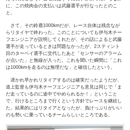
に、この焼肉会の支払いは武藤選手が行なったとのこ
と。
さて、その鈴鹿1000kmだが、レース自体は残念なが
らリタイヤで終わった。このことについても伊与木チー
フエンジニアが説明してくれたが、その話によると武藤
選手が走っているときは問題なかったが、2スティント
目のターベイ選手に交代したあと「センサーのアラーム
が点いた」と無線が入った。これを聞いた瞬間に「これ
は1000kmを走るのは無理だな」と確信したという。
遅かれ早かれリタイアするのは確実だったようだが、
道上監督も伊与木チーフエンジニアも意見は同じで「ま
だ走っているのに途中でやめられるか！」ということ
で、行けるところまで行くという方針でレースを継続し
た。結果的にはリタイアとなったが、負けっぷりがいい
のも勢いに乗っているチームらしいところである。