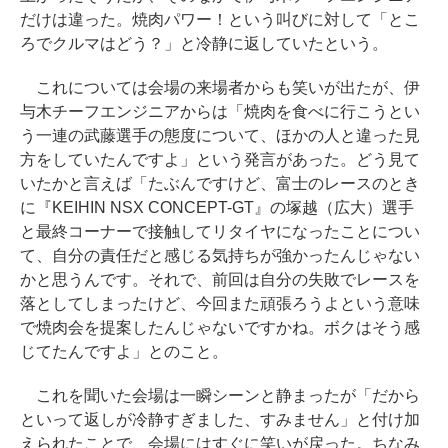
だけは違った。焼肉パワー！という叫びに対して「とこ
ろでクルマはどう？」と冷静に返していたという。
これについては会場の来場者からも笑いが出たが、伊
与木チーフエンジニアからは「焼肉を食べに行こうとい
う一連の武藤選手の態度について、ほかの人と違った見
方をしていたんですよ」という発言があった。どう見て
いたかと言えば「たぶんですけど、富士のレースのとき
に『KEIHIN NSX CONCEPT-GT』の塚越（広大）選手
と最終コーナーで接触してリタイヤになったことについ
て、自分の責任だと感じる気持ちが強かったんじゃない
かと思うんです。それで、前回は自分の失敗でレースを
落としてしまったけど、今回また頑張ろうよという意味
で焼肉会を提案したんじゃないですかね。ボクはそう感
じてたんですよ」とのこと。
これを聞いた会場は一瞬シーンと静まったが「だから
といって返しが冷静すぎました、すみません」と付け加
えられたことで、会場にはすぐに笑いが戻った。ちなみ