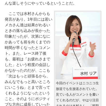
んな楽しそうにやっているということだ。
ここでは水村さんからも
発言があり。1年目には若い
メカさん達は結果がわるい
ときの落ち込みが長かった
印象だったが、次第になに
かあっても前を向くまでの
時間が早くなったとコメン
ト。また、レース終了後
も、最初は「お疲れさまで
した」という程度の会話し
かなかったのだが、ここも
「次はもっと頑張るから、
みんなでもっと高いところ
今回のイベントはニコニコ生
にいこうね」とまで言って
放送でも生放送されていた。
くれるようになったという
見ている人がコメントを書い
こと。そのようにポジティ
てくれるのだが、やはり注目
ブな方向に成長していった
されるのは水村さん。「髪型