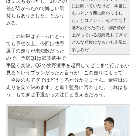
はミスもあったし、1位との
には聞いていたけど、本当に
差が近かったので悔しい気
あっという間に終わりまし
持ちもありました」とふり
た」とコメント。それでも予
返る。
選2位だったのだ。経験値が
上がっている最終戦もてぎで
この結果はチームにとっ
どんな順位になるかも非常に
ても予想以上。今回は牧野
楽しみだ
選手の走りが未知数だった
ので、予選Q1は武藤選手で
手堅く突破。Q2で牧野選手を起用してどこまで行けるか
見るというプランだったと言うが、この走りによって
「今度のもてぎではどうするか分かりません。金曜日の
走りを見て決めます」と道上監督に言わせた。これはも
う、もてぎは予選から大注目と言えるだろう。