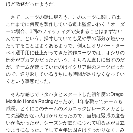
ほど激務だったようだ。
さて、スーツの話に戻ろう。このスーツに関しては、
これまでに何度も製作している道上監督いわく「オーダ
ーの場合、1回のフィッティグで決まることはまずない
んです」という。採寸していても足や手の部分が短かっ
たりすることはよくあるようで、例えばオリバー・ター
ベイ選手用に仕上がってきた試作スーツでは、オシリの
部分がブカブカだったという。もちろん直しに出すのだ
が、チームが使っていたのはイタリア製のスーツだった
ので、送り返しているうちにも時間が足りなくなってい
くという事態だった。
そんな感じでドタバタとスタートした初年度のDrago
Modulo Honda Racingだったが、1年を戦ってチームも
成長。とくにこのチームのメカニックはレースメカとし
ての経験がない人ばかりだったので、当初は緊張の度合
いが高かったが、シーズンが進むにつれて明るさが目立
つようになった。そして今年は固さはすっかりなく、み