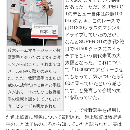
があった。ただ、SUPER G
Tのデビュー自体は鈴鹿100
0kmのとき。このレースで
はGT300クラスのマシンを
ドライブしていたのだが、
なんとSUPER GTの参戦2戦
目でGT500クラスにスイッ
鈴木チームマネージャーが牧
チするという前代未聞の大
野選手と会ったのはタイに渡
抜擢となった。これについ
ってからのこと。それまでは
て「1000kmでデビューさせ
メールのやり取りのみだっ
てもらって、気がついたら5
た。ただ、牧野選手はまだ19
00に乗っていたという感じ
歳の未成年だけに色々と手続
です」と発言して会場の笑
きがあり、そのたびに牧野選
いを取っていた。
手の父親と話をしていたとい
うエピソードも明かされた
ここで牧野選手を起用し
た道上監督に印象について質問され、道上監督は牧野選
手のことは子供のころから知っていたと語られた。実は