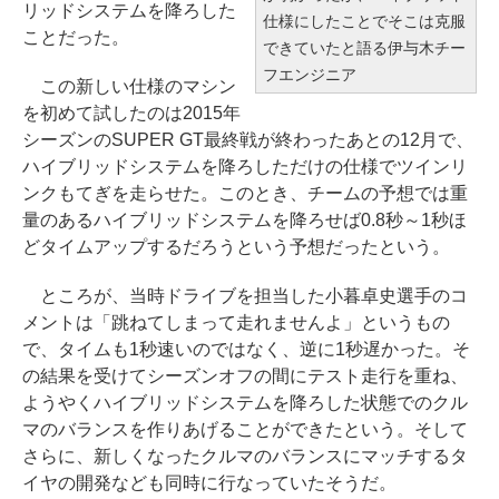
リッドシステムを降ろした
仕様にしたことでそこは克服
ことだった。
できていたと語る伊与木チー
フエンジニア
この新しい仕様のマシン
を初めて試したのは2015年
シーズンのSUPER GT最終戦が終わったあとの12月で、
ハイブリッドシステムを降ろしただけの仕様でツインリ
ンクもてぎを走らせた。このとき、チームの予想では重
量のあるハイブリッドシステムを降ろせば0.8秒～1秒ほ
どタイムアップするだろうという予想だったという。
ところが、当時ドライブを担当した小暮卓史選手のコ
メントは「跳ねてしまって走れませんよ」というもの
で、タイムも1秒速いのではなく、逆に1秒遅かった。そ
の結果を受けてシーズンオフの間にテスト走行を重ね、
ようやくハイブリッドシステムを降ろした状態でのクル
マのバランスを作りあげることができたという。そして
さらに、新しくなったクルマのバランスにマッチするタ
イヤの開発なども同時に行なっていたそうだ。