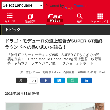
Powered by
Translate
Car Watch
イベント
カテゴリ
過去記事
検索
Impressサイト
トピック
ドラゴ・モデューロの道上監督がSUPER GT最終
ラウンドへの熱い思いを語る！
「神保町フリーミーティング#05～SUPER GTもてぎでの逆
襲を宣言！ Drago Modulo Honda Racing 道上監督・牧野選
手・伊与木チーフエンジニア他トークショー」レポート
深田昌之
Photo：高橋 学
Movie：石岡宣慶
2016年11月11日 10:47
リスト
2016年10月31日 開催