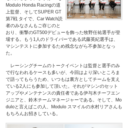
Modulo Honda Racingの道
上監督、そしてSUPER GT
第7戦 タイで、Car Watch読
者のみなさんもご存じのと
おり、衝撃のGT500デビューを飾った牧野任祐選手が登
場する。もう1人のドライバーである武藤英紀選手は、
マシンテストに参加するため残念ながら不参加となっ
た。
レーシングチームのトークイベントは監督と選手のみ
で行なわれるケースも多いが、今回はより深いところま
で語ってもらうため、いつもは裏方としてチームを支え
ている2人にも参加して頂いた。それがマシンのセット
アップやメンテナンスの責任者である伊与木チーフエン
ジニアと、鈴木チームマネージャーである。そして、Mo
duloと言えばこの人、Modulo スマイルの水村リアさんも
もちろんお招きしている。