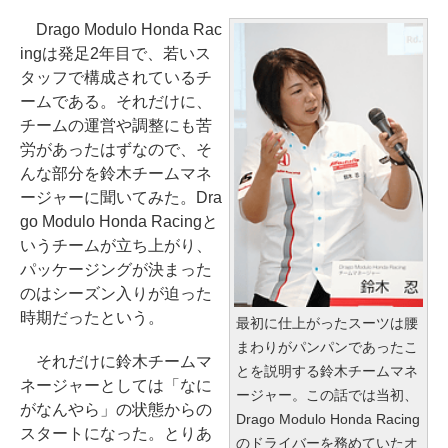
Drago Modulo Honda Rac
ingは発足2年目で、若いス
タッフで構成されているチ
ームである。それだけに、
チームの運営や調整にも苦
労があったはずなので、そ
んな部分を鈴木チームマネ
ージャーに聞いてみた。Dra
go Modulo Honda Racingと
いうチームが立ち上がり、
パッケージングが決まった
のはシーズン入りが迫った
時期だったという。
最初に仕上がったスーツは腰
まわりがパンパンであったこ
それだけに鈴木チームマ
とを説明する鈴木チームマネ
ネージャーとしては「なに
ージャー。この話では当初、
がなんやら」の状態からの
Drago Modulo Honda Racing
スタートになった。とりあ
のドライバーを務めていたオ