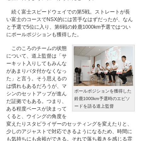
続く富士スピードウェイでの第5戦。ストレートが長
い富士のコースでNSX的には苦手なはずだったが、なん
と予選で5位に入り、第6戦の鈴鹿1000km予選ではつい
にポールポジションも獲得した。
このころのチームの状態
について、道上監督は「サ
ーキット入りしてもみんな
があまりバタ付かなくなっ
た」と言う。そう思えるの
は慣れもあるだろうが、マ
ポールポジションを獲得した
シンのセットアップが進ん
鈴鹿1000km予選時のエピソ
だ証拠でもある。つまり、
ードを語る道上監督
ある程度ベースが決まって
くると、ウイングの角度を
変えたりスタビライザーのセッティングを変えたりと、
少しのアジャストで対応できるようになるため、時間に
も気持ちにも余裕ができる。それで落ち着きを感じる雰