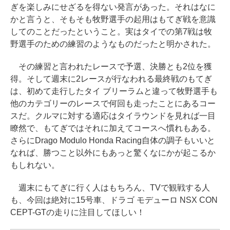
ぎを楽しみにせざるを得ない発言があった。それはなに
かと言うと、そもそも牧野選手の起用はもてぎ戦を意識
してのことだったということ。実はタイでの第7戦は牧
野選手のための練習のようなものだったと明かされた。
その練習と言われたレースで予選、決勝とも2位を獲
得。そして週末に2レースが行なわれる最終戦のもてぎ
は、初めて走行したタイ ブリーラムと違って牧野選手も
他のカテゴリーのレースで何回も走ったことにあるコー
スだ。クルマに対する適応はタイラウンドを見れば一目
瞭然で、もてぎではそれに加えてコースへ慣れもある。
さらにDrago Modulo Honda Racing自体の調子もいいと
なれば、勝つこと以外にもあっと驚くなにかが起こるか
もしれない。
週末にもてぎに行く人はもちろん、TVで観戦する人
も、今回は絶対に15号車、ドラゴ モデューロ NSX CON
CEPT-GTの走りに注目してほしい！