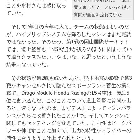
ことを水村さんは感じ取っ
変えました？」といった鋭い
ていた。
質問が画面を流れていた
そして2年目の今年に入る。チームの状態はよいのだ
が、ハイブリッドシステムを降ろしたマシンはまだ完調
ではなかった。そのため、第1戦の岡山国際サーキット
では、道上監督も「NSXだけが後ろのほうに固まってい
て違うクラスみたい、やばいな」と思ったというような
結果になっていた。
その状態が第2戦も続いたあと、熊本地震の影響で第3
戦がキャンセルされて臨んだスポーツランド菅生の第4
戦で、Drago Modulo Honda Racingの15号車は一気に5
位に食い込んだ。このことについて道上監督に質問が出
ると、速くなったのは、まずテストによってマシンバラ
ンスがさらに改善されたことが1つ。そしてエンジンに
関してもセッティングを変えていた。方向性はピークパ
ワーを伸ばすことに加えて、出力の特性がドライバーの
感性に合うように仕上げられたという。