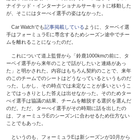
ナイテッド・インターナショナルサーキットに移動した
が、そこにはターべイ選手の姿はなかった。
Car Watchでも
記事掲載している
ように、ターベイ選
手はフォーミュラEに専念するためシーズン途中でチー
ムを離れることになったのだ。
これについて道上監督から「鈴鹿1000kmの前に、タ
ーベイ選手から来年のことで話がしたいと連絡があっ
た」と明かされた。内容はもちろん契約のことで、来年
のこのチームでのシートはどうなっているというものだ
った。しかし、その時点では未定なことが多いというこ
とではっきりとした答えは出せなかった。そのためター
べイ選手は協議の結果、チームを離脱する選択を選んだ
のだ。ただ、ターべイ選手がその時期に話を出したの
は、フォーミュラEのシーズンに合わせるため仕方ない
ことでもあった。
というのも、フォーミュラEは新シーズンが10月から