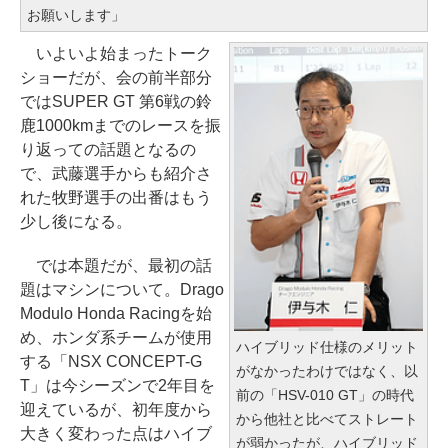
お願いします」
いよいよ始まったトーク
ショーだが、会の前半部分
ではSUPER GT 第6戦の鈴
鹿1000kmまでのレースを振
り返っての話題となるの
で、武藤選手からも紹介さ
れた牧野選手の出番はもう
少し後になる。
では本題だが、最初の話
題はマシンについて。Drago
Modulo Honda Racingを始
め、ホンダ系チームが使用
ハイブリッド仕様のメリット
する「NSX CONCEPT-G
がなかったわけではなく、以
T」は今シーズンで2年目を
前の「HSV-010 GT」の時代
迎えているが、初年度から
から他社と比べてストレート
大きく変わった点はハイブ
が弱かったが、ハイブリッド