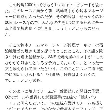
この鈴鹿1000kmではもう1つ面白いエピソードがあっ
た。このレースに向かう前、武藤選手から鈴木マネージ
ャーに連絡が入ったのだが、その内容は「せっかくの10
00kmレースなので、みんなの力を1つにするためにチー
ム全員で焼肉食べに行きましょう！」というものだっ
た。
そこで鈴木チームマネージャーが鈴鹿サーキットの宿
泊地近郊の焼き肉屋を探そうとしたところ、その話を聞
きつけた道上監督から、SNSで焼肉屋のリストが「この
なかから好きなところを予約しておいて～」といった一
文も添えられて届いたという。このことについて道上監
督に問いかけられると「仕事柄、鈴鹿はよく行くの
で……」という返答。
そのように焼肉でチームが一致団結した翌日の予選、
Q2でポールを獲得した武藤選手は無線で「焼肉パワ
ー！」と叫んだという。その無線を受けてチームも盛り
上がったそうだが、そのなかで伊与木チーフエンジニア