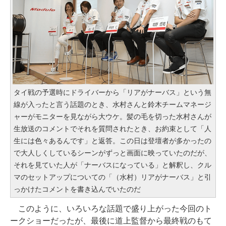
タイ戦の予選時にドライバーから「リアがナーバス」という無
線が入ったと言う話題のとき、水村さんと鈴木チームマネージ
ャーがモニターを見ながら大ウケ。髪の毛を切った水村さんが
生放送のコメントでそれを質問されたとき、お約束として「人
生には色々あるんです」と返答。この日は登壇者が多かったの
で大人しくしているシーンがずっと画面に映っていたのだが、
それを見ていた人が「ナーバスになっている」と解釈し、クル
マのセットアップについての「（水村）リアがナーバス」と引
っかけたコメントを書き込んでいたのだ
このように、いろいろな話題で盛り上がった今回のト
ークショーだったが、最後に道上監督から最終戦のもて