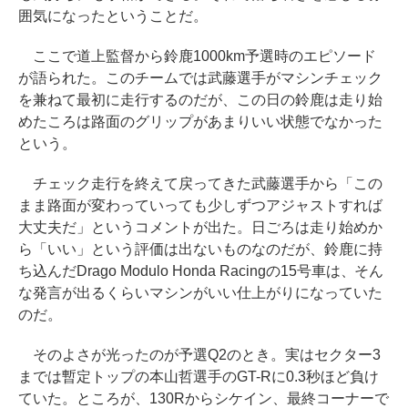
囲気になったということだ。
ここで道上監督から鈴鹿1000km予選時のエピソード
が語られた。このチームでは武藤選手がマシンチェック
を兼ねて最初に走行するのだが、この日の鈴鹿は走り始
めたころは路面のグリップがあまりいい状態でなかった
という。
チェック走行を終えて戻ってきた武藤選手から「この
まま路面が変わっていっても少しずつアジャストすれば
大丈夫だ」というコメントが出た。日ごろは走り始めか
ら「いい」という評価は出ないものなのだが、鈴鹿に持
ち込んだDrago Modulo Honda Racingの15号車は、そん
な発言が出るくらいマシンがいい仕上がりになっていた
のだ。
そのよさが光ったのが予選Q2のとき。実はセクター3
までは暫定トップの本山哲選手のGT-Rに0.3秒ほど負け
ていた。ところが、130Rからシケイン、最終コーナーで