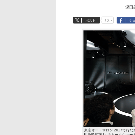
深田
ポスト
リスト
シ
東京オートサロン 2017で行なわれた
KUNIMITSU」のトークショ