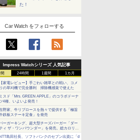
た！
Car Watch をフォローする
Impress Watchシリーズ 人気記事
時間
24時間
1週間
1カ月
【家電レビュー】手ごわい雑草との戦い、コメ
リの草刈機で完全勝利 掃除機感覚で使えた
ミスド「Mrs. GREEN APPLE」のコラボドーナ
ツ4種、いよいよ発売！
吉野家、牛リブロースを熱々で提供する「極旨
牛鉄板ステーキ定食」を発売
バーガーキング、超大型チーズバーガー「ダー
ティ ザ・ワンパウンダー」を発売。総カロリー
約1656kcal、総重量約527g！
NTT島田社長、ソフトバンクのセブン出資に「d