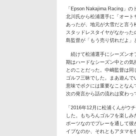
「Epson Nakajima Ra
北川氏から松浦選手に「オート
あったが、地元が大雪だと言う
スタッドレスタイヤがなかった
島監督が「もう売り切れだよ」
続けて松浦選手にシーズンオフ
期はハードなシーズン中との気
とのことだった。中嶋監督は同
ゴルフ三昧でした。まあ遊んで
意味でボクには重要なことなん
次の発言から話の流れは変わっ
「2016年12月に松浦くんが
した。もちろんゴルフを楽しみ
ポーツなのでプレーを通して彼
イプなのか、それともアタマを