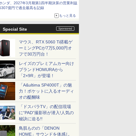
ホンダ、2027年3月期第1四半期決算の営業利益
5307億円で過去最高を記録
もっと見る
Special Site
マウス、RTX 5060 Ti搭載ゲ
ーミングPCが7万5,000円オ
フで30万円台！
レイズのプレミアムカー向け
ブランドHOMURAから
「2×9R」が登場！
「A&ultima SP4000T」の魅
力！ポケットに入るオーディ
オの醍醐味
「ドスパラTV」の配信現場
に“PAD”撮影班が潜入!人気の
秘訣に迫る!!
鳥肌ものの「DENON
HOME」サウンドを体感し