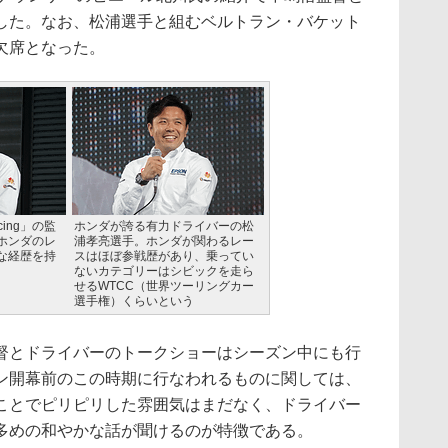
した。なお、松浦選手と組むベルトラン・バケット
欠席となった。
acing」の監
ホンダが誇る有力ドライバーの松
ホンダのレ
浦孝亮選手。ホンダが関わるレー
な経歴を持
スはほぼ参戦歴があり、乗ってい
ないカテゴリーはシビックを走ら
せるWTCC（世界ツーリングカー
選手権）くらいという
とドライバーのトークショーはシーズン中にも行
ン開幕前のこの時期に行なわれるものに関しては、
ことでピリピリした雰囲気はまだなく、ドライバー
多めの和やかな話が聞けるのが特徴である。