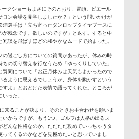
cing」のトークショーもまさにそのとおり。冒頭、ピエール
サロン会場を見学しましたか？」という問いかけが
松浦選手は「立ち寄ったダンロップタイヤブースに
のが残念です。欲しいのですが」と返す。すると中
と冗談を飛ばすほどの和やかなムードで始まった。
の過ごし方についての質問があったが、休みの時
持ちの切り替えを行なうため「ゆっくりしていた」
じ質問について「お正月休みは天気もよかったので
いるように思えるでしょうが、身体を動かすという
ですよ」とおどけた表情で語ってくれた。ところが
ていった。
ウチに来ることが決まり、そのときお手合わせを願いま
たいからですが、もう1つ、ゴルフは人格の出るス
がどんな性格なのか、ただただ攻めていっちゃうタ
使ってくるのかなどを見極めたいと思っていまし