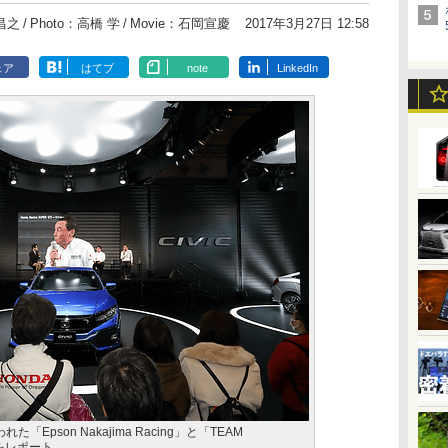
昌之
Photo：高橋 学
Movie：石岡宣慶
2017年3月27日 12:58
ェア
はてブ
note
LinkedIn
「Epson Nakajima Racing」と「TEAM
ーをレポート