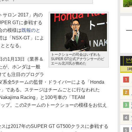
ロン 2017」内の
PER GTに参戦する
会の模様は
既報のと
は「NSX-GT」によ
こととなる。
トークショーの司会はいずれも
の1月13日（業界＆
SUPER GT公式アナウンサーのピ
エール北川氏が務めた
たが、ホンダは一般
1
向けても注目のプログラ
系全5チームの監督・ドライバーによる「Honda
クショー」である。ステージはチームごとに行なわれた
kajima Racing」と100号車の「TEAM
ックアップ。この2チームのトークショーの模様をお伝え
2017年のSUPER GT GT500クラスに参戦する