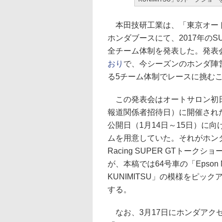
本田技研工業は、「東京オートサ
ホンダブースにて、2017年のSU
全チーム体制を発表した。発表
おり
で、今シーズンのホンダ陣営
る5チーム体制でレースに挑む
この発表会はオートサロン初日
報道関係者招待日）に開催され
公開日（1月14日～15日）に
ムを用意していた。それがホンダ
Racing SUPER GTトー
が、本稿では64号車の「Epson Na
KUNIMITSU」の模様をピ
する。
なお、3月17日にホンダアクセスは