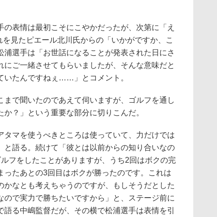
の表情は最初こそにこやかだったが、次第に「え
それを見たピエール北川氏からの「いかがですか、こ
松浦選手は「お世話になることが発表された日にさ
れにご一緒させてもらいましたが、そんな意味だと
ていたんですねぇ……」とコメント。
まで聞いたのであえて伺いますが、ゴルフを通し
たか？」という重要な部分に切りこんだ。
タマを使うべきところは使っていて、力だけでは
」と語る。続けて「彼とは以前からの知り合いなの
ゴルフをしたことがありますが、うち2回はボクの完
まったあとの3回目はボクが勝ったのです。これは
のかなとも考えちゃうのですが、もしそうだとした
なので実力で勝ちたいですから」と、ステージ前に
で語る中嶋監督だが、その横で松浦選手は表情を引