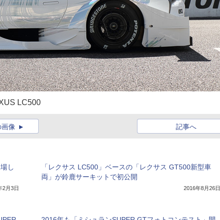
US LC500
の画像
記事へ
登場し
「レクサス LC500」ベースの「レクサス GT500新型車
両」が鈴鹿サーキットで初公開
7年2月3日
2016年8月26
PER
2016年も「ミシュランSUPER GTフォトコンテスト」開