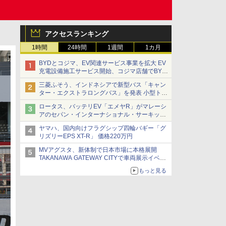
アクセスランキング
1時間
24時間
1週間
1カ月
BYDとコジマ、EV関連サービス事業を拡大 EV
充電設備施工サービス開始、コジマ店舗でBYD
車の展示・試乗イベントを強化
三菱ふそう、インドネシアで新型バス「キャン
ター・エクストラロングバス」を発表 小型トラ
ックベースの観光・旅客輸送向けバス
ロータス、バッテリEV「エメヤR」がマレーシ
アのセパン・インターナショナル・サーキット
のBEV最速タイムを樹立
ヤマハ、国内向けフラグシップ四輪バギー「グ
リズリーEPS XT-R」 価格220万円
MVアグスタ、新体制で日本市場に本格展開
TAKANAWA GATEWAY CITYで車両展示イベン
ト開催
もっと見る