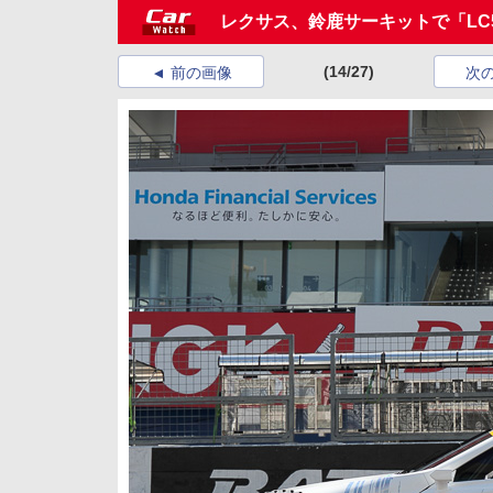
レクサス、鈴鹿サーキットで「LC5
(14/27)
前の画像
次