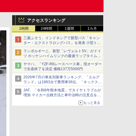
アクセスランキング
1時間
24時間
1週間
1カ月
三菱ふそう、インドネシアで新型バス「キャン
ター・エクストラロングバス」を発表 小型トラ
ックベースの観光・旅客輸送向けバス
ランボルギーニ、新型「レヴェルトSV」がドイ
ツ ホッケンハイムリンクの最速ラップタイムを
記録
ヤマハ、「YZF-R6レースベース車」現オーダー
で生産終了を決定 価格137万5000円
2026年7月の車名別新車ランキング、「エルグ
ランド」は1883台で乗用車36位、「キックス」
は2591台で27位に
JAF、「令和8年熊本地震」でタイヤトラブルが
増加 マイカー点検方法と車中泊時の注意点を呼
びかけ
もっと見る