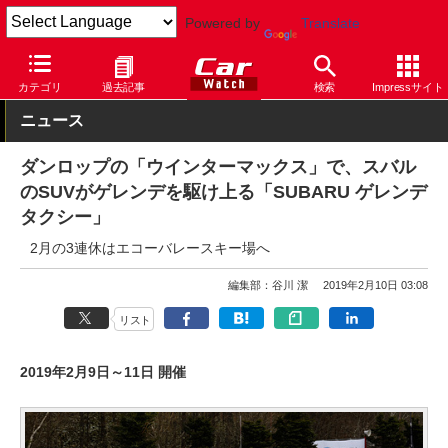
Powered by
Translate
Car Watch
タイヤ
ダンロップ
スタッドレス
カテゴリ
過去記事
検索
Impressサイト
ニュース
ダンロップの「ウインターマックス」で、スバル
のSUVがゲレンデを駆け上る「SUBARU ゲレンデ
タクシー」
2月の3連休はエコーバレースキー場へ
編集部：谷川 潔
2019年2月10日 03:08
リスト
2019年2月9日～11日 開催