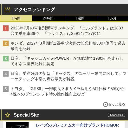
アクセスランキング
1時間
24時間
1週間
1カ月
2026年7月の車名別新車ランキング、「エルグランド」は1883
台で乗用車36位、「キックス」は2591台で27位に
ホンダ、2027年3月期第1四半期決算の営業利益5307億円で過去
最高を記録
日産、「キャシュカイe-POWER」が無給油で1980kmを走行し
てギネス世界記録に認定
日産、受注好調の新型「キックス」のユーザー動向に関して、マ
ーケティング本部の寺西章氏が解説
トヨタ、「GR86」一部改良 3眼カメラ採用やMT仕様の5速から
4速へのダウンシフト時の操作性向上など
もっと見る
Special Site
レイズのプレミアムカー向けブランドHOMUR