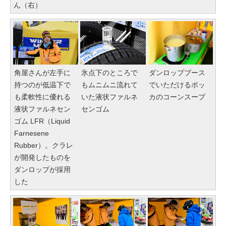
ん（右）
角屋さんが左手に
氷点下のところで
ダンロップブース
持つのが低温下で
もムニムニ流れて
でいただけるポッ
も柔軟性に優れる
いた液状ファルネ
カのコーンスープ
液状ファルネセン
センゴム
ゴム LFR（Liquid
Farnesene
Rubber）。クラレ
が開発したものを
ダンロップが採用
した