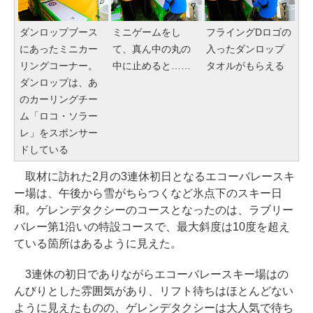
ダンロップブース
ミニゲームをし
フライングDロゴの
にあったミニカー
て、真ん中の丸の
入ったダンロップ
リングコーナー。
中に止めると……
タオルがもらえる
ダンロップは、あ
のカーリングチー
ム「ロコ・ソラー
レ」をスポンサー
ドしている
取材に訪れた2月の3連休初日となるエコーバレースキ
ー場は、午後から雪がちらつくなど氷点下のスキー日
和。ゲレンデタクシーのコースとなったのは、ラブリー
バレー第1沿いの特設コースで、最大斜度は10度を超え
ている箇所はあるように見えた。
3連休の初日でありながらエコーバレースキー場はの
んびりとした雰囲気があり、リフト待ちはほとんどない
ように見えたものの、ゲレンデタクシーは大人気で待ち