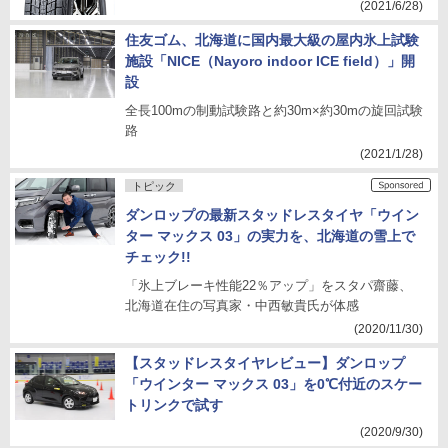
(2021/6/28)
住友ゴム、北海道に国内最大級の屋内氷上試験
施設「NICE（Nayoro indoor ICE field）」開
設
全長100mの制動試験路と約30m×約30mの旋回試験
路
(2021/1/28)
トピック
ダンロップの最新スタッドレスタイヤ「ウイン
ター マックス 03」の実力を、北海道の雪上で
チェック!!
「氷上ブレーキ性能22％アップ」をスタパ齋藤、
北海道在住の写真家・中西敏貴氏が体感
(2020/11/30)
【スタッドレスタイヤレビュー】ダンロップ
「ウインター マックス 03」を0℃付近のスケー
トリンクで試す
(2020/9/30)