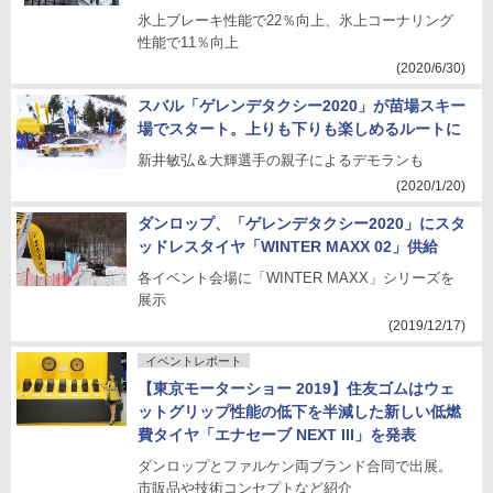
氷上ブレーキ性能で22％向上、氷上コーナリング
性能で11％向上
(2020/6/30)
スバル「ゲレンデタクシー2020」が苗場スキー
場でスタート。上りも下りも楽しめるルートに
新井敏弘＆大輝選手の親子によるデモランも
(2020/1/20)
ダンロップ、「ゲレンデタクシー2020」にスタ
ッドレスタイヤ「WINTER MAXX 02」供給
各イベント会場に「WINTER MAXX」シリーズを
展示
(2019/12/17)
イベントレポート
【東京モーターショー 2019】住友ゴムはウェ
ットグリップ性能の低下を半減した新しい低燃
費タイヤ「エナセーブ NEXT III」を発表
ダンロップとファルケン両ブランド合同で出展。
市販品や技術コンセプトなど紹介