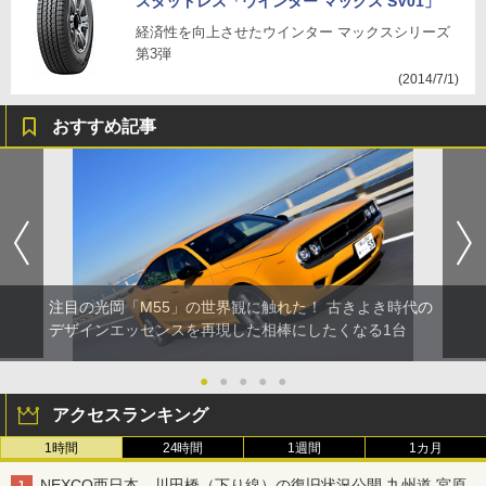
スタッドレス「ウインター マックス SV01」
経済性を向上させたウインター マックスシリーズ
第3弾
(2014/7/1)
おすすめ記事
注目の光岡「M55」の世界観に触れた！ 古きよき時代の
デザインエッセンスを再現した相棒にしたくなる1台
●
●
●
●
●
アクセスランキング
1時間
24時間
1週間
1カ月
NEXCO西日本、川田橋（下り線）の復旧状況公開 九州道 宮原