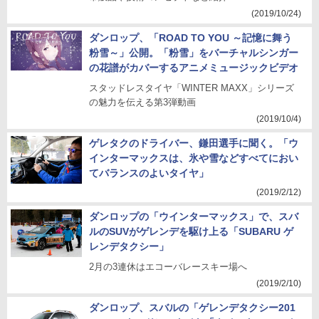
(2019/10/24)
ダンロップ、「ROAD TO YOU ～記憶に舞う
粉雪～」公開。「粉雪」をバーチャルシンガー
の花譜がカバーするアニメミュージックビデオ
スタッドレスタイヤ「WINTER MAXX」シリーズ
の魅力を伝える第3弾動画
(2019/10/4)
ゲレタクのドライバー、鎌田選手に聞く。「ウ
インターマックスは、氷や雪などすべてにおい
てバランスのよいタイヤ」
(2019/2/12)
ダンロップの「ウインターマックス」で、スバ
ルのSUVがゲレンデを駆け上る「SUBARU ゲ
レンデタクシー」
2月の3連休はエコーバレースキー場へ
(2019/2/10)
ダンロップ、スバルの「ゲレンデタクシー201