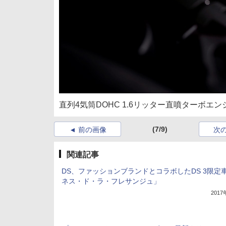
直列4気筒DOHC 1.6リッター直噴ターボエン
(7/9)
前の画像
次
関連記事
DS、ファッションブランドとコラボしたDS 3限定
ネス・ド・ラ・フレサンジュ」
201