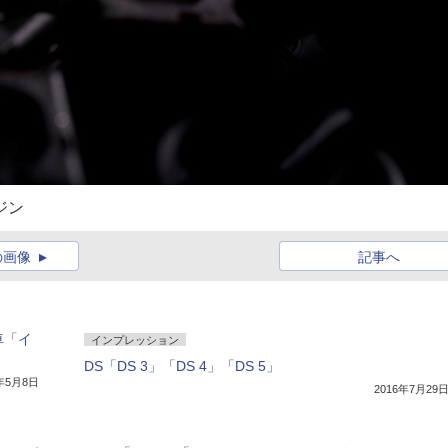
ジン
の画像
記事へ
車「イ
インプレッション
DS「DS 3」「DS 4」「DS 5」
7年5月8日
2016年7月29