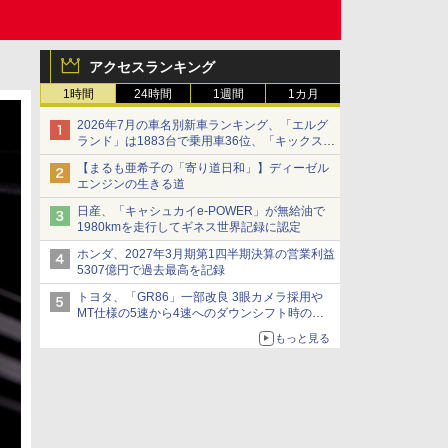
アクセスランキング
1時間
24時間
1週間
1カ月
2026年7月の車名別新車ランキング、「エルグ
ランド」は1883台で乗用車36位、「キックス」
は2591台で27位に
【まるも亜希子の「寄り道日和」】ディーゼル
エンジンの生きる道
日産、「キャシュカイe-POWER」が無給油で
1980kmを走行してギネス世界記録に認定
ホンダ、2027年3月期第1四半期決算の営業利益
5307億円で過去最高を記録
トヨタ、「GR86」一部改良 3眼カメラ採用や
MT仕様の5速から4速へのダウンシフト時の操
作性向上など
もっと見る