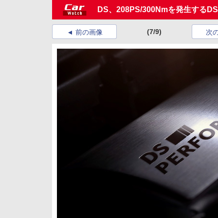
DS、208PS/300Nmを発生するD
(7/9)
前の画像
次