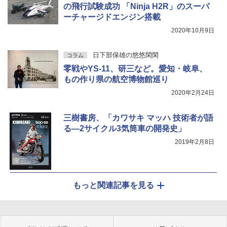
の飛行試験成功 「Ninja H2R」のスーパ
ーチャージドエンジン搭載
2020年10月9日
日下部保雄の悠悠閑閑
コラム
零戦やYS-11、研三など。愛知・岐阜、
もの作り県の航空博物館巡り
2020年2月24日
三樹書房、「カワサキ マッハ 技術者が語
る―2サイクル3気筒車の開発史」
2019年2月8日
もっと関連記事を見る