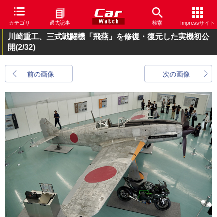
カテゴリ
過去記事
検索
Impressサイト
川崎重工、三式戦闘機「飛燕」を修復・復元した実機初公
開
(2/32)
前の画像
次の画像