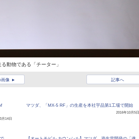
走る動物である「チーター」
の画像
記事へ
f
マツダ、「MX-5 RF」の生産を本社宇品第1工場で開始
2016年10月5
年3月14日
」で
【オートモビル カウンシル】マツダ、資生堂開発の「魂