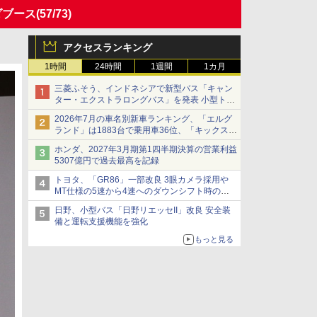
ツダブース
(57/73)
アクセスランキング
1時間
24時間
1週間
1カ月
三菱ふそう、インドネシアで新型バス「キャン
ター・エクストラロングバス」を発表 小型トラ
ックベースの観光・旅客輸送向けバス
2026年7月の車名別新車ランキング、「エルグ
ランド」は1883台で乗用車36位、「キックス」
は2591台で27位に
ホンダ、2027年3月期第1四半期決算の営業利益
5307億円で過去最高を記録
トヨタ、「GR86」一部改良 3眼カメラ採用や
MT仕様の5速から4速へのダウンシフト時の操
作性向上など
日野、小型バス「日野リエッセII」改良 安全装
備と運転支援機能を強化
もっと見る