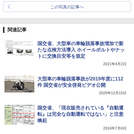
この写真の記事へ
関連記事
国交省、大型車の車輪脱落事故増加で新
たな点検方法導入 ホイールボルトやナッ
トに交換目安等を規定
2021年4月2日
大型車の車輪脱落事故が2019年度に112
件 国交省が安全啓発ビデオ公開
2020年12月15日
国交省、「現在販売されている『自動運
転』は完全な自動運転ではない」と注意
喚起
2016年7月6日