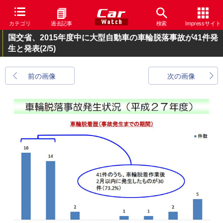
カテゴリ
過去記事
検索
Impressサイト
国交省、2015年度中に大型自動車の車輪脱落事故が41件発
生と発表
(2/5)
前の画像
次の画像