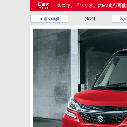
スズキ、「ソリオ」にEV走行可能な
(4/54)
前の画像
次