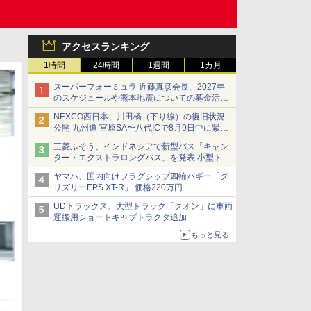
アクセスランキング
1時間
24時間
1週間
1カ月
スーパーフォーミュラ 近藤真彦会長、2027年
のスケジュールや熊本地震についての募金活動
を紹介
NEXCO西日本、川田橋（下り線）の復旧状況
公開 九州道 宮原SA〜八代ICで8月9日中に緊急
車両を通行可能に
三菱ふそう、インドネシアで新型バス「キャン
ター・エクストラロングバス」を発表 小型トラ
ックベースの観光・旅客輸送向けバス
ヤマハ、国内向けフラグシップ四輪バギー「グ
リズリーEPS XT-R」 価格220万円
UDトラックス、大型トラック「クオン」に車両
運搬用ショートキャブトラクタ追加
もっと見る