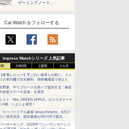
ゲーミングノート」
Car Watch をフォローする
Impress Watchシリーズ 人気記事
時間
24時間
1週間
1カ月
【家電レビュー】手ごわい雑草との戦い、コメ
リの草刈機で完全勝利 掃除機感覚で使えた
吉野家、牛リブロースを熱々で提供する「極旨
牛鉄板ステーキ定食」を発売
ミスド「Mrs. GREEN APPLE」のコラボドーナ
ツ4種、いよいよ発売！
「スーパーリアル麻雀 Venus Returns」8月27
日に発売決定。脱衣麻雀が3D×VRで復活
発売から2週間は20%オフになるセールが実施
バーガーキング、2026年“ワンパウンダーシリ