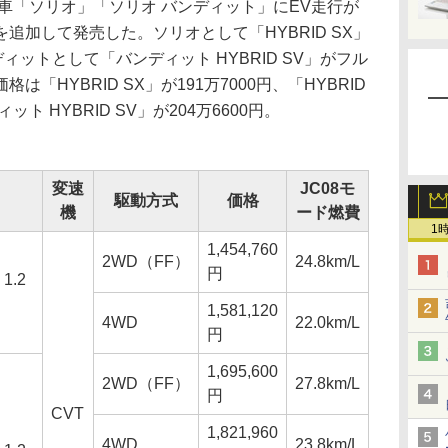
車「ソリオ」「ソリオ バンディット」にEV走行が
追加して発売した。ソリオとして「HYBRID SX」
ンディットとして「バンディット HYBRID SV」がフル
「HYBRID SX」が191万7000円、「HYBRID
ット HYBRID SV」が204万6600円。
変速
JC08モ
駆動方式
価格
機
ード燃費
1
1,454,760
2WD（FF）
24.8km/L
円
1.2
1,581,120
4WD
22.0km/L
円
1,695,600
2WD（FF）
27.8km/L
円
CVT
1,821,960
4WD
23.8km/L