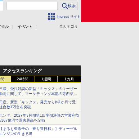
Impress サイト
全カテゴリ
イクル
イベント
アクセスランキング
時間
24時間
1週間
1カ月
日産、受注好調の新型「キックス」のユーザー
動向に関して、マーケティング本部の寺西章氏
が解説
日産、新型「キックス」発売から約1か月で受
注台数1万台を突破
ホンダ、2027年3月期第1四半期決算の営業利益
5307億円で過去最高を記録
【まるも亜希子の「寄り道日和」】ディーゼル
エンジンの生きる道