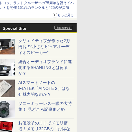
トヨタ、ランドクルーザーの75周年を祝うイベ
ントを開催 161台のランクルと425名が参加
もっと見る
Special Site
クリエイティブが作った2万
円台の“小さなピュアオーデ
ィオスピーカー”
総合オーディオブランドに進
化するSHANLINGとは何者
か？
AIスマートノートの
iFLYTEK「AINOTE 2」はな
ぜ魅力的なのか？
ソニーミラーレス一眼の大特
集！ 見どころ記事まとめ
お値段そのままでメモリ倍
増！メモリ32GBの「お得な