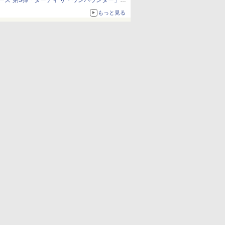
ーズ”第3弾「ダーティ ザ・ワンパウンダー」を
8月7日発売
もっと見る
「特製ガーリックマヨソース」を使用した超大
型チーズバーガー