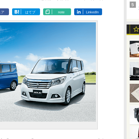
ェア
はてブ
note
LinkedIn