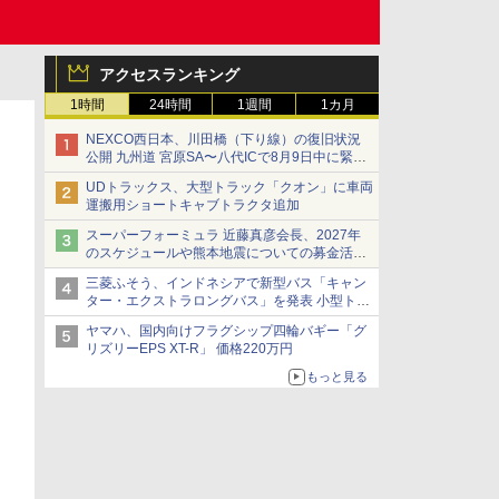
アクセスランキング
1時間
24時間
1週間
1カ月
NEXCO西日本、川田橋（下り線）の復旧状況
公開 九州道 宮原SA〜八代ICで8月9日中に緊急
車両を通行可能に
UDトラックス、大型トラック「クオン」に車両
運搬用ショートキャブトラクタ追加
スーパーフォーミュラ 近藤真彦会長、2027年
のスケジュールや熊本地震についての募金活動
を紹介
三菱ふそう、インドネシアで新型バス「キャン
ター・エクストラロングバス」を発表 小型トラ
ックベースの観光・旅客輸送向けバス
ヤマハ、国内向けフラグシップ四輪バギー「グ
リズリーEPS XT-R」 価格220万円
もっと見る