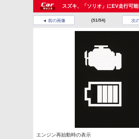
スズキ、「ソリオ」にEV走行可能な
(51/54)
前の画像
次
エンジン再始動時の表示