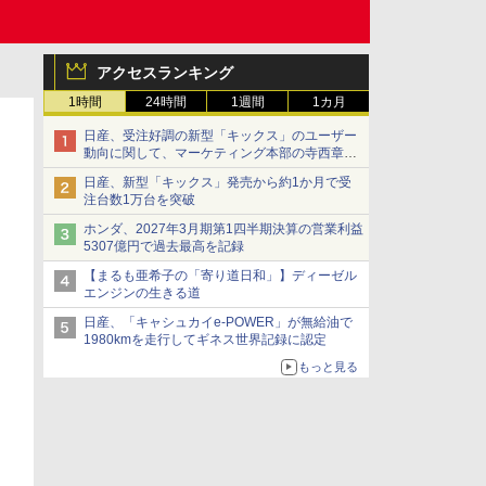
アクセスランキング
1時間
24時間
1週間
1カ月
日産、受注好調の新型「キックス」のユーザー
動向に関して、マーケティング本部の寺西章氏
が解説
日産、新型「キックス」発売から約1か月で受
注台数1万台を突破
ホンダ、2027年3月期第1四半期決算の営業利益
5307億円で過去最高を記録
【まるも亜希子の「寄り道日和」】ディーゼル
エンジンの生きる道
日産、「キャシュカイe-POWER」が無給油で
1980kmを走行してギネス世界記録に認定
もっと見る