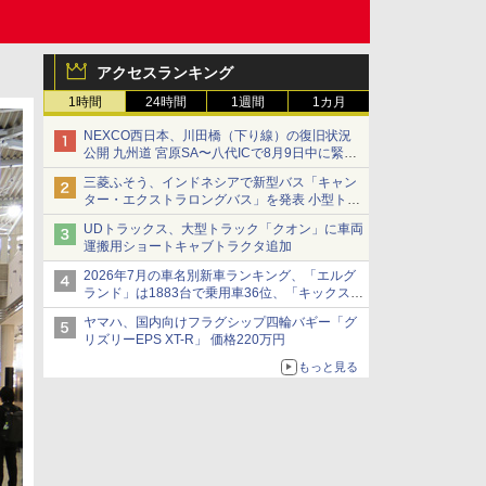
アクセスランキング
1時間
24時間
1週間
1カ月
NEXCO西日本、川田橋（下り線）の復旧状況
公開 九州道 宮原SA〜八代ICで8月9日中に緊急
車両を通行可能に
三菱ふそう、インドネシアで新型バス「キャン
ター・エクストラロングバス」を発表 小型トラ
ックベースの観光・旅客輸送向けバス
UDトラックス、大型トラック「クオン」に車両
運搬用ショートキャブトラクタ追加
2026年7月の車名別新車ランキング、「エルグ
ランド」は1883台で乗用車36位、「キックス」
は2591台で27位に
ヤマハ、国内向けフラグシップ四輪バギー「グ
リズリーEPS XT-R」 価格220万円
もっと見る