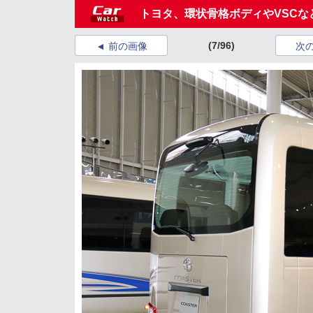
トヨタ、環状骨格ボディやVSC
(7/96)
前の画像
次