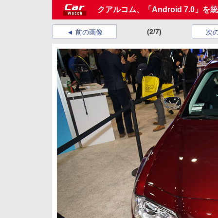
クアルコム、「Android 7.0」を統
(2/7)
前の画像
次