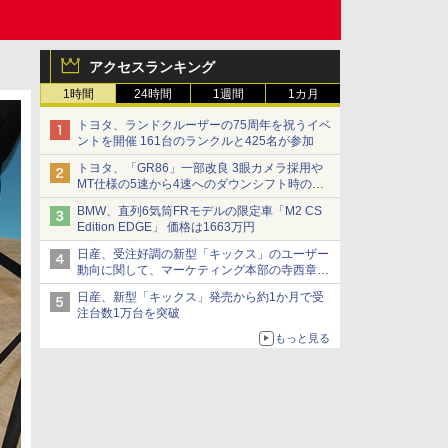
アクセスランキング
1時間
24時間
1週間
1カ月
トヨタ、ランドクルーザーの75周年を祝うイベ
ントを開催 161台のランクルと425名が参加
トヨタ、「GR86」一部改良 3眼カメラ採用や
MT仕様の5速から4速へのダウンシフト時の操
作性向上など
BMW、直列6気筒FRモデルの限定車「M2 CS
Edition EDGE」 価格は1663万円
日産、受注好調の新型「キックス」のユーザー
動向に関して、マーケティング本部の寺西章氏
が解説
日産、新型「キックス」発売から約1か月で受
注台数1万台を突破
もっと見る