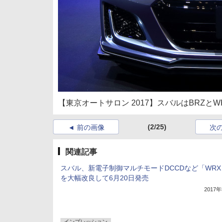
【東京オートサロン 2017】スバルはBRZとWRX
(2/25)
前の画像
次
関連記事
スバル、新電子制御マルチモードDCCDなど「WRX 
を大幅改良して6月20日発売
2017
インプレッション