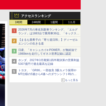
アクセスランキング
1時間
24時間
1週間
1カ月
2026年7月の車名別新車ランキング、「エルグ
ランド」は1883台で乗用車36位、「キックス」
は2591台で27位に
【まるも亜希子の「寄り道日和」】ディーゼル
エンジンの生きる道
日産、「キャシュカイe-POWER」が無給油で
1980kmを走行してギネス世界記録に認定
ホンダ、2027年3月期第1四半期決算の営業利益
5307億円で過去最高を記録
トヨタ、「GR86」一部改良 3眼カメラ採用や
MT仕様の5速から4速へのダウンシフト時の操
作性向上など
もっと見る