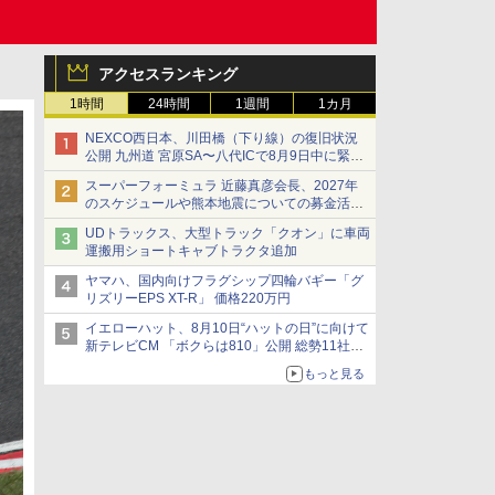
アクセスランキング
1時間
24時間
1週間
1カ月
NEXCO西日本、川田橋（下り線）の復旧状況
公開 九州道 宮原SA〜八代ICで8月9日中に緊急
車両を通行可能に
スーパーフォーミュラ 近藤真彦会長、2027年
のスケジュールや熊本地震についての募金活動
を紹介
UDトラックス、大型トラック「クオン」に車両
運搬用ショートキャブトラクタ追加
ヤマハ、国内向けフラグシップ四輪バギー「グ
リズリーEPS XT-R」 価格220万円
イエローハット、8月10日“ハットの日”に向けて
新テレビCM 「ボクらは810」公開 総勢11社
107名が参画
もっと見る