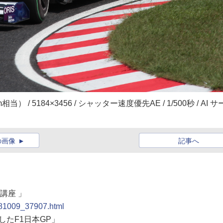
0mm相当） / 5184×3456 / シャッター速度優先AE / 1/500秒 / AI サ
の画像
記事へ
講座 」
0081009_37907.html
したF1日本GP」