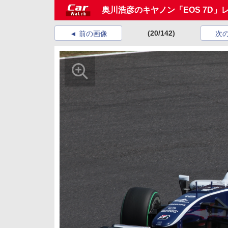
奥川浩彦のキヤノン「EOS 7D」
(20/142)
前の画像
次