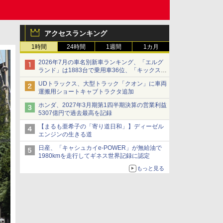
アクセスランキング
1時間
24時間
1週間
1カ月
2026年7月の車名別新車ランキング、「エルグ
ランド」は1883台で乗用車36位、「キックス」
は2591台で27位に
UDトラックス、大型トラック「クオン」に車両
運搬用ショートキャブトラクタ追加
ホンダ、2027年3月期第1四半期決算の営業利益
5307億円で過去最高を記録
【まるも亜希子の「寄り道日和」】ディーゼル
エンジンの生きる道
日産、「キャシュカイe-POWER」が無給油で
1980kmを走行してギネス世界記録に認定
もっと見る