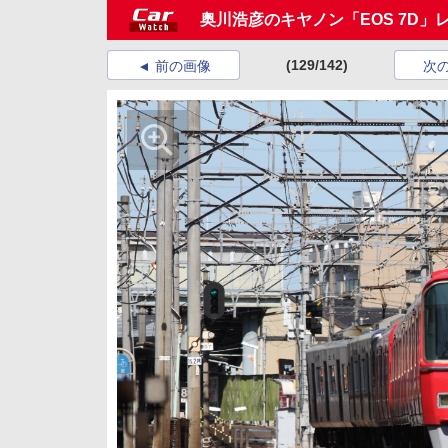
奥川浩彦のキヤノン「EOS 7D」
(129/142)
前の画像
次