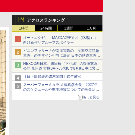
アクセスランキング
1時間
24時間
1週間
1カ月
オートエクゼ、「MAZDA2/デミオ（DJ型）」
向け新作リアルーフスポイラー
ピニンファリーナが南海電鉄の「次期空港特急
車両」のデザイン担当に決定 日本の鉄道車両デ
ザインは初
NEXCO西日本、川田橋（下り線）の復旧状況
公開 九州道 宮原SA〜八代ICで8月9日中に緊急
車両を通行可能に
【日下部保雄の悠悠閑閑】式年遷宮
スーパーフォーミュラ 近藤真彦会長、2027年
のスケジュールや熊本地震についての募金活動
を紹介
もっと見る