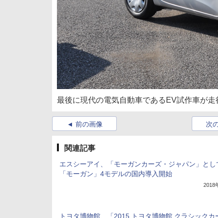
最後に現代の電気自動車であるEV試作車が
前の画像
次
関連記事
エスシーアイ、「モーガンカーズ・ジャパン」とし
「モーガン」4モデルの国内導入開始
201
トヨタ博物館、「2015 トヨタ博物館 クラシックカ