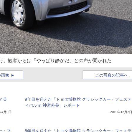
走行。観客からは「やっぱり静かだ」との声が聞かれた
の画像
この写真の記事へ
て英
9年目を迎えた「トヨタ博物館 クラシックカー・フェステ
ィバル in 神宮外苑」レポート
8年4月5日
2015年12月2
ー・フ
8年目を迎えた「トヨタ博物館 クラシックカー・フェステ