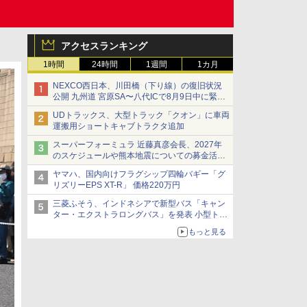
アクセスランキング
1時間
24時間
1週間
1カ月
NEXCO西日本、川田橋（下り線）の復旧状況
公開 九州道 宮原SA〜八代ICで8月9日中に緊急
車両を通行可能に
UDトラックス、大型トラック「クオン」に車両
運搬用ショートキャブトラクタ追加
スーパーフォーミュラ 近藤真彦会長、2027年
のスケジュールや熊本地震についての募金活動
を紹介
ヤマハ、国内向けフラグシップ四輪バギー「グ
リズリーEPS XT-R」 価格220万円
三菱ふそう、インドネシアで新型バス「キャン
ター・エクストラロングバス」を発表 小型トラ
ックベースの観光・旅客輸送向けバス
もっと見る