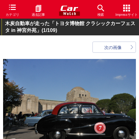
カテゴリ
過去記事
検索
Impressサイト
木炭自動車が走った「トヨタ博物館 クラシックカーフェス
タ in 神宮外苑」
(1/109)
次の画像