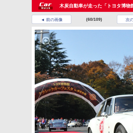
木炭自動車が走った「トヨタ博物館 
(60/109)
前の画像
次