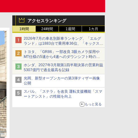
アクセスランキング
1時間
24時間
1週間
1カ月
2026年7月の車名別新車ランキング、「エルグ
ランド」は1883台で乗用車36位、「キックス」
は2591台で27位に
トヨタ、「GR86」一部改良 3眼カメラ採用や
MT仕様の5速から4速へのダウンシフト時の操
作性向上など
ホンダ、2027年3月期第1四半期決算の営業利益
5307億円で過去最高を記録
光岡、新型オープンカーの第3弾ティザー画像
公開
スバル、「ステラ」を改良 運転支援機能「スマ
ートアシスト」の性能を向上
もっと見る