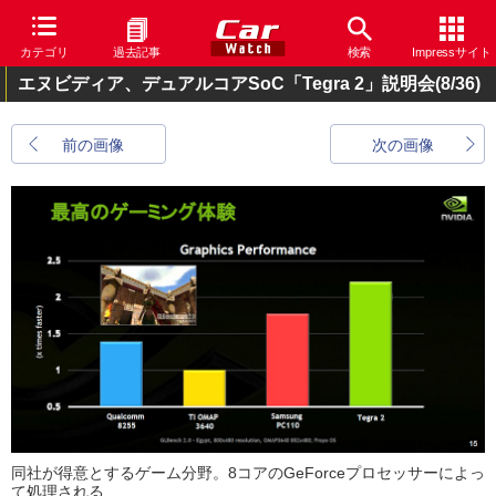
カテゴリ
過去記事
検索
Impressサイト
エヌビディア、デュアルコアSoC「Tegra 2」説明会
(8/36)
前の画像
次の画像
同社が得意とするゲーム分野。8コアのGeForceプロセッサーによっ
て処理される