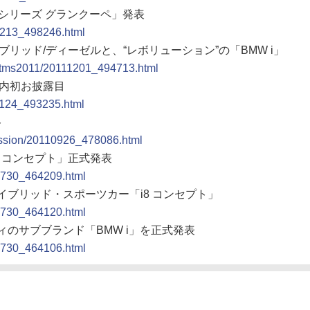
「6シリーズ グランクーペ」発表
11213_498246.html
イブリッド/ディーゼルと、“レボリューション”の「BMW i」
po/tms2011/20111201_494713.html
を国内初お披露目
11124_493235.html
ト
ression/20110926_478086.html
i3 コンセプト」正式発表
10730_464209.html
ハイブリッド・スポーツカー「i8 コンセプト」
10730_464120.html
ティのサブブランド「BMW i」を正式発表
10730_464106.html