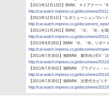
【2011年12月13日】BMW、４ドアクーペ
http://car.watch.impress.co.jp/docs/news/201
【2011年12月1日】“エボリューション”のハ
http://car.watch.impress.co.jp/docs/event_re
【2011年11月24日】BMW、「i3」「i8」
http://car.watch.impress.co.jp/docs/news/201
【2011年9月26日】BMW「i3」「i8」リポー
http://car.watch.impress.co.jp/docs/news/imp
【2011年7月30日】独BMW、都市向けEV「
http://car.watch.impress.co.jp/docs/news/201
【2011年7月30日】独BMW、プラグイン・
http://car.watch.impress.co.jp/docs/news/201
【2011年7月30日】独BMW、次世代モビリ
http://car.watch.impress.co.jp/docs/news/201