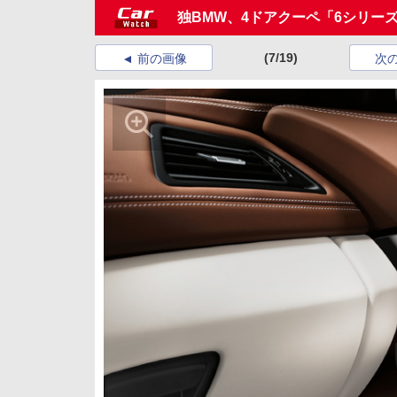
独BMW、4ドアクーペ「6シリー
(7/19)
前の画像
次