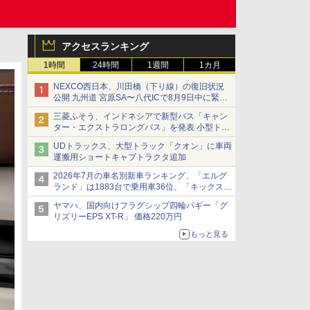
アクセスランキング
1時間
24時間
1週間
1カ月
NEXCO西日本、川田橋（下り線）の復旧状況
公開 九州道 宮原SA〜八代ICで8月9日中に緊急
車両を通行可能に
三菱ふそう、インドネシアで新型バス「キャン
ター・エクストラロングバス」を発表 小型トラ
ックベースの観光・旅客輸送向けバス
UDトラックス、大型トラック「クオン」に車両
運搬用ショートキャブトラクタ追加
2026年7月の車名別新車ランキング、「エルグ
ランド」は1883台で乗用車36位、「キックス」
は2591台で27位に
ヤマハ、国内向けフラグシップ四輪バギー「グ
リズリーEPS XT-R」 価格220万円
もっと見る