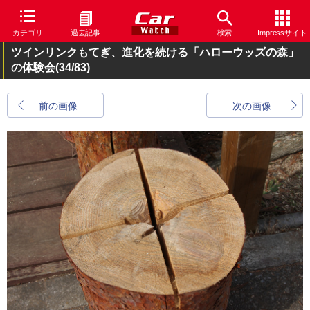
カテゴリ
過去記事
検索
Impressサイト
ツインリンクもてぎ、進化を続ける「ハローウッズの森」
の体験会
(34/83)
前の画像
次の画像