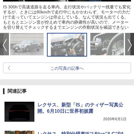
IS 300hで高速道路を走る車内。走行状況やバッテリー残量でも変化
するが、ときには80km/hで走行中にもかかわらず、モーターの力だ
けで走っていてエンジンは停止している、なんて状況も出てくる。
もともとエンジン音が控えめで車内の静粛性が高いので、メーター
を切り替えてチェックするまでエンジンの作動状況を確認できない
この写真の記事へ
関連記事
レクサス、新型「IS」のティザー写真公
開。6月10日に世界初披露
2020年6月1日
レクサス、特別仕様車IS“I Blue”/LC“PA