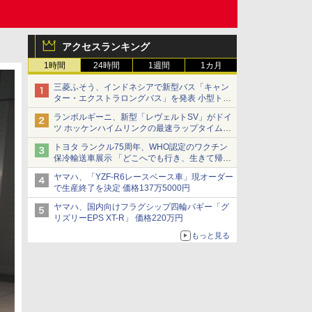
アクセスランキング
1時間
24時間
1週間
1カ月
三菱ふそう、インドネシアで新型バス「キャン
ター・エクストラロングバス」を発表 小型トラ
ックベースの観光・旅客輸送向けバス
ランボルギーニ、新型「レヴェルトSV」がドイ
ツ ホッケンハイムリンクの最速ラップタイムを
記録
トヨタ ランクル75周年、WHO認定のワクチン
保冷輸送車展示 「どこへでも行き、生きて帰っ
てこられる」ランドクルーザーで命をつなぐ
ヤマハ、「YZF-R6レースベース車」現オーダー
で生産終了を決定 価格137万5000円
ヤマハ、国内向けフラグシップ四輪バギー「グ
リズリーEPS XT-R」 価格220万円
もっと見る