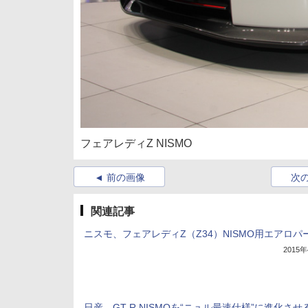
フェアレディZ NISMO
前の画像
次
関連記事
ニスモ、フェアレディZ（Z34）NISMO用エアロパ
2015
日産、GT-R NISMOを“ニュル最速仕様”に進化させ