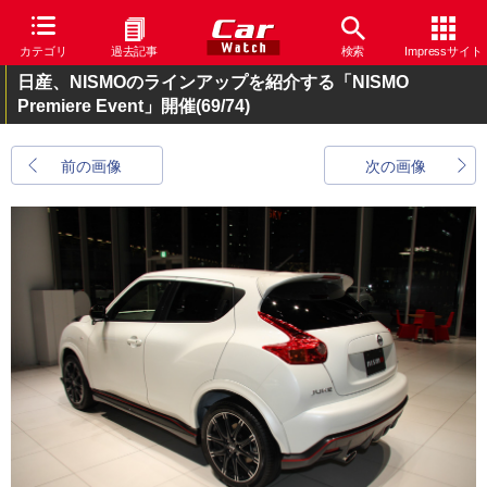
カテゴリ
過去記事
検索
Impressサイト
日産、NISMOのラインアップを紹介する「NISMO
Premiere Event」開催
(69/74)
前の画像
次の画像