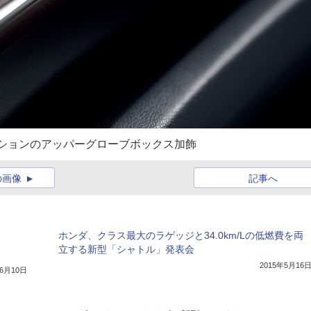
レクションのアッパーグローブボックス加飾
の画像
記事へ
ホンダ、クラス最大のラゲッジと34.0km/Lの低燃費を両
立する新型「シャトル」発表会
2015年5月16
年6月10日