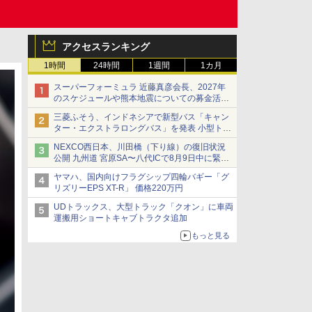
アクセスランキング
1時間
24時間
1週間
1カ月
スーパーフォーミュラ 近藤真彦会長、2027年
のスケジュールや熊本地震についての募金活動
を紹介
三菱ふそう、インドネシアで新型バス「キャン
ター・エクストラロングバス」を発表 小型トラ
ックベースの観光・旅客輸送向けバス
NEXCO西日本、川田橋（下り線）の復旧状況
公開 九州道 宮原SA〜八代ICで8月9日中に緊急
車両を通行可能に
ヤマハ、国内向けフラグシップ四輪バギー「グ
リズリーEPS XT-R」 価格220万円
UDトラックス、大型トラック「クオン」に車両
運搬用ショートキャブトラクタ追加
もっと見る