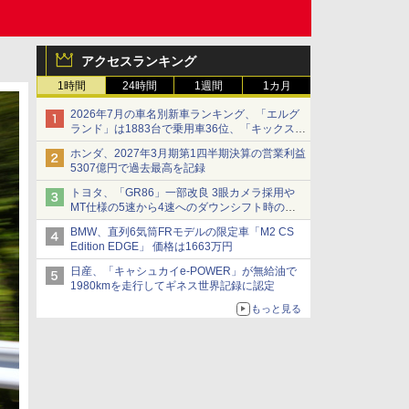
アクセスランキング
1時間
24時間
1週間
1カ月
2026年7月の車名別新車ランキング、「エルグ
ランド」は1883台で乗用車36位、「キックス」
は2591台で27位に
ホンダ、2027年3月期第1四半期決算の営業利益
5307億円で過去最高を記録
トヨタ、「GR86」一部改良 3眼カメラ採用や
MT仕様の5速から4速へのダウンシフト時の操
作性向上など
BMW、直列6気筒FRモデルの限定車「M2 CS
Edition EDGE」 価格は1663万円
日産、「キャシュカイe-POWER」が無給油で
1980kmを走行してギネス世界記録に認定
もっと見る