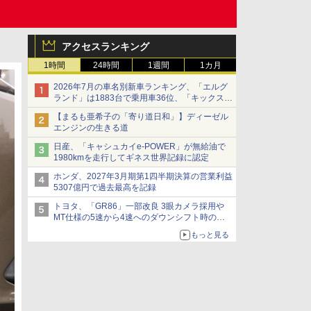
アクセスランキング
1時間
24時間
1週間
1カ月
2026年7月の車名別新車ランキング、「エルグ
ランド」は1883台で乗用車36位、「キックス」
は2591台で27位に
【まるも亜希子の「寄り道日和」】ディーゼル
エンジンの生きる道
日産、「キャシュカイe-POWER」が無給油で
1980kmを走行してギネス世界記録に認定
ホンダ、2027年3月期第1四半期決算の営業利益
5307億円で過去最高を記録
トヨタ、「GR86」一部改良 3眼カメラ採用や
MT仕様の5速から4速へのダウンシフト時の操
作性向上など
もっと見る