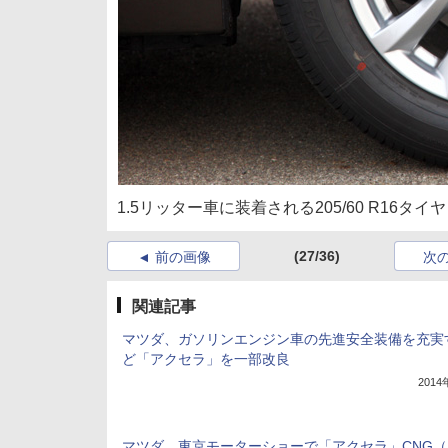
1.5リッター車に装着される205/60 R16タイヤ
(27/36)
前の画像
次
関連記事
マツダ、ガソリンエンジン車の先進安全装備を充実
ど「アクセラ」を一部改良
201
マツダ、東京モーターショーで「アクセラ」CNG（