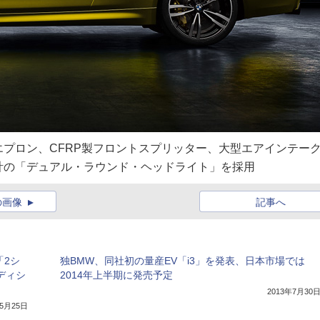
プロン、CFRP製フロントスプリッター、大型エアインテー
計の「デュアル・ラウンド・ヘッドライト」を採用
の画像
記事へ
「2シ
独BMW、同社初の量産EV「i3」を発表、日本市場では
ディシ
2014年上半期に発売予定
2013年7月30
年5月25日