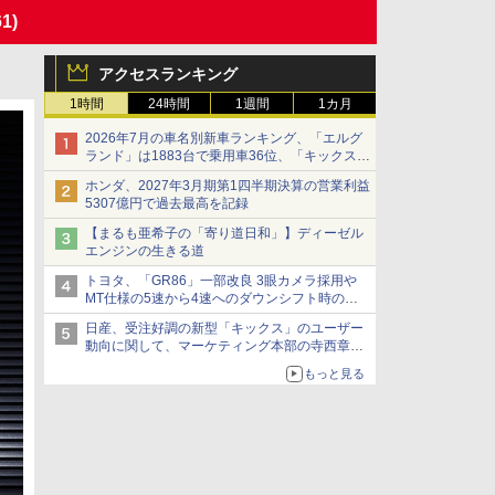
61)
アクセスランキング
1時間
24時間
1週間
1カ月
2026年7月の車名別新車ランキング、「エルグ
ランド」は1883台で乗用車36位、「キックス」
は2591台で27位に
ホンダ、2027年3月期第1四半期決算の営業利益
5307億円で過去最高を記録
【まるも亜希子の「寄り道日和」】ディーゼル
エンジンの生きる道
トヨタ、「GR86」一部改良 3眼カメラ採用や
MT仕様の5速から4速へのダウンシフト時の操
作性向上など
日産、受注好調の新型「キックス」のユーザー
動向に関して、マーケティング本部の寺西章氏
が解説
もっと見る