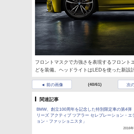
フロントマスクで力強さを表現するフロントエ
どを装備。ヘッドライトはLEDを使った新設
(40/61)
前の画像
次
関連記事
BMW、創立100周年を記念した特別限定車の第4弾
リーズ アクティブ ツアラー セレブレーション・エ
ョン・ファッショニスタ」
2016