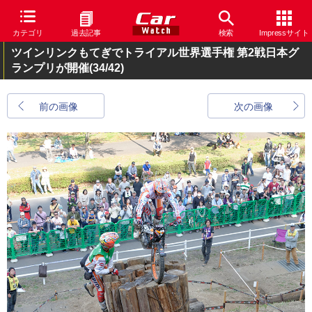
カテゴリ
過去記事
検索
Impressサイト
ツインリンクもてぎでトライアル世界選手権 第2戦日本グ
ランプリが開催
(34/42)
前の画像
次の画像