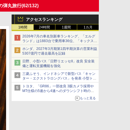
の弾丸旅行
(62/132)
アクセスランキング
1時間
24時間
1週間
1カ月
2026年7月の車名別新車ランキング、「エルグ
ランド」は1883台で乗用車36位、「キックス」
は2591台で27位に
ホンダ、2027年3月期第1四半期決算の営業利益
5307億円で過去最高を記録
日野、小型バス「日野リエッセII」改良 安全装
備と運転支援機能を強化
三菱ふそう、インドネシアで新型バス「キャン
ター・エクストラロングバス」を発表 小型トラ
ックベースの観光・旅客輸送向けバス
トヨタ、「GR86」一部改良 3眼カメラ採用や
MT仕様の5速から4速へのダウンシフト時の操
作性向上など
もっと見る