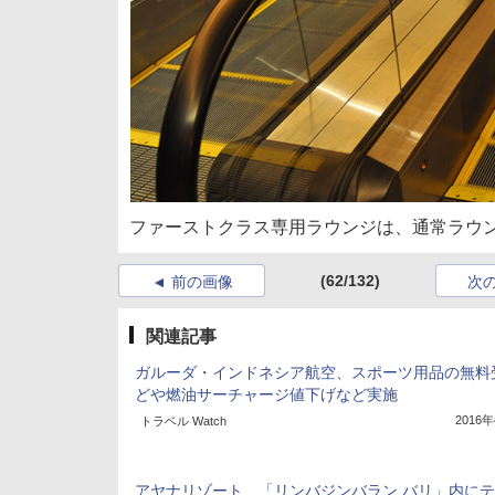
ファーストクラス専用ラウンジは、通常ラウ
(62/132)
前の画像
次
関連記事
ガルーダ・インドネシア航空、スポーツ用品の無料
どや燃油サーチャージ値下げなど実施
2016
トラベル Watch
アヤナリゾート、「リンバジンバラン バリ」内に