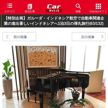
カテゴリ
過去記事
検索
Impressサイト
【特別企画】ガルーダ・インドネシア航空で自動車関連企
業の進出著しいインドネシアへ1泊3日の弾丸旅行
(63/132)
前の画像
次の画像