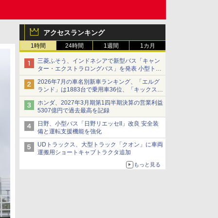
アクセスランキング
1時間
24時間
1週間
1カ月
三菱ふそう、インドネシアで新型バス「キャン
ター・エクストラロングバス」を発表 小型トラ
ックベースの観光・旅客輸送向けバス
2026年7月の車名別新車ランキング、「エルグ
ランド」は1883台で乗用車36位、「キックス」
は2591台で27位に
ホンダ、2027年3月期第1四半期決算の営業利益
5307億円で過去最高を記録
日野、小型バス「日野リエッセII」改良 安全装
備と運転支援機能を強化
UDトラックス、大型トラック「クオン」に車両
運搬用ショートキャブトラクタ追加
もっと見る