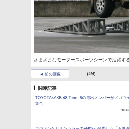
さまざまなモータースポーツシーンで活躍す
(4/4)
前の画像
関連記事
TOYOTA×AKB 48 Team 8の選出メンバーがメガ
集合
201
エヴァンゲリオンカラーのFN09が登場した「トヨタ