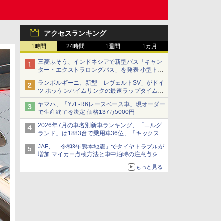
アクセスランキング
1時間
24時間
1週間
1カ月
三菱ふそう、インドネシアで新型バス「キャン
ター・エクストラロングバス」を発表 小型トラ
ックベースの観光・旅客輸送向けバス
ランボルギーニ、新型「レヴェルトSV」がドイ
ツ ホッケンハイムリンクの最速ラップタイムを
記録
ヤマハ、「YZF-R6レースベース車」現オーダー
で生産終了を決定 価格137万5000円
2026年7月の車名別新車ランキング、「エルグ
ランド」は1883台で乗用車36位、「キックス」
は2591台で27位に
JAF、「令和8年熊本地震」でタイヤトラブルが
増加 マイカー点検方法と車中泊時の注意点を呼
びかけ
もっと見る