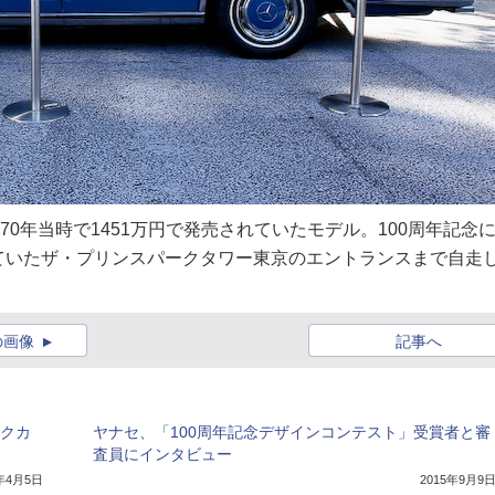
970年当時で1451万円で発売されていたモデル。100周年記念
ていたザ・プリンスパークタワー東京のエントランスまで自走
の画像
記事へ
ックカ
ヤナセ、「100周年記念デザインコンテスト」受賞者と審
査員にインタビュー
8年4月5日
2015年9月9