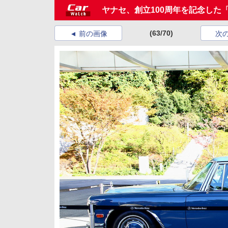
ヤナセ、創立100周年を記念した
(63/70)
前の画像
次