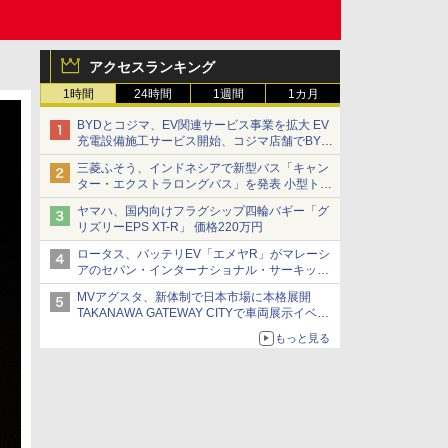
アクセスランキング
1時間
24時間
1週間
1カ月
BYDとコジマ、EV関連サービス事業を拡大 EV
充電設備施工サービス開始、コジマ店舗でBYD
車の展示・試乗イベントを強化
三菱ふそう、インドネシアで新型バス「キャン
ター・エクストラロングバス」を発表 小型トラ
ックベースの観光・旅客輸送向けバス
ヤマハ、国内向けフラグシップ四輪バギー「グ
リズリーEPS XT-R」 価格220万円
ロータス、バッテリEV「エメヤR」がマレーシ
アのセパン・インターナショナル・サーキット
のBEV最速タイムを樹立
MVアグスタ、新体制で日本市場に本格展開
TAKANAWA GATEWAY CITYで車両展示イベン
ト開催
もっと見る