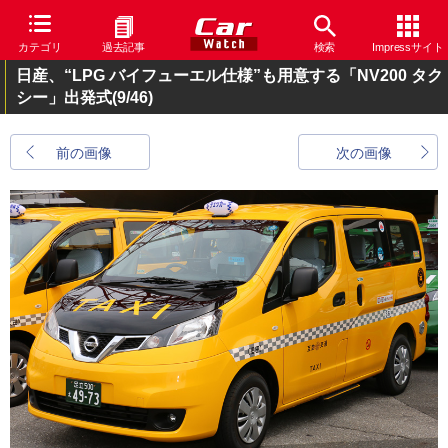
カテゴリ
過去記事
検索
Impressサイト
日産、“LPG バイフューエル仕様”も用意する「NV200 タク
シー」出発式
(9/46)
前の画像
次の画像