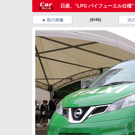
日産、“LPG バイフューエル仕様”
(8/46)
前の画像
次