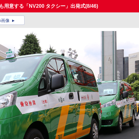
も用意する「NV200 タクシー」出発式
(8/46)
の画像