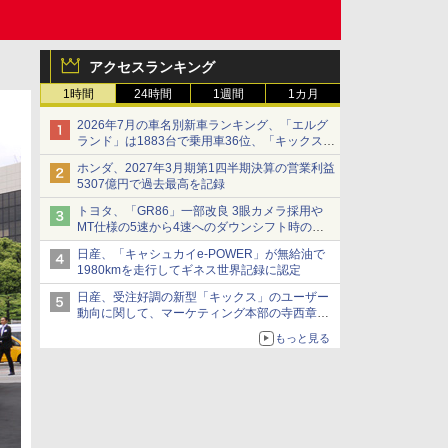
アクセスランキング
1時間
24時間
1週間
1カ月
2026年7月の車名別新車ランキング、「エルグ
ランド」は1883台で乗用車36位、「キックス」
は2591台で27位に
ホンダ、2027年3月期第1四半期決算の営業利益
5307億円で過去最高を記録
トヨタ、「GR86」一部改良 3眼カメラ採用や
MT仕様の5速から4速へのダウンシフト時の操
作性向上など
日産、「キャシュカイe-POWER」が無給油で
1980kmを走行してギネス世界記録に認定
日産、受注好調の新型「キックス」のユーザー
動向に関して、マーケティング本部の寺西章氏
が解説
もっと見る