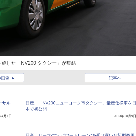
した「NV200 タクシー」が集結
の画像
記事へ
ーサル
日産、「NV200ニューヨーク市タクシー」量産仕様車を
本で初公開
0年4月1日
2013年10月9
日産、リーフの“e-パワートレーン”を受け継いだ新型商用