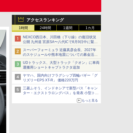
アクセスランキング
1時間
24時間
1週間
1カ月
NEXCO西日本、川田橋（下り線）の復旧状況
公開 九州道 宮原SA〜八代ICで8月9日中に緊急
車両を通行可能に
スーパーフォーミュラ 近藤真彦会長、2027年
のスケジュールや熊本地震についての募金活動
を紹介
UDトラックス、大型トラック「クオン」に車両
運搬用ショートキャブトラクタ追加
ヤマハ、国内向けフラグシップ四輪バギー「グ
リズリーEPS XT-R」 価格220万円
三菱ふそう、インドネシアで新型バス「キャン
ター・エクストラロングバス」を発表 小型トラ
ックベースの観光・旅客輸送向けバス
もっと見る