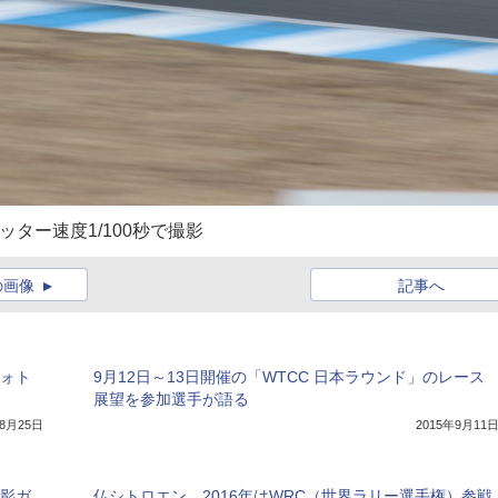
ッター速度1/100秒で撮影
の画像
記事へ
フォト
9月12日～13日開催の「WTCC 日本ラウンド」のレース
展望を参加選手が語る
年8月25日
2015年9月11
撮影ガ
仏シトロエン、2016年はWRC（世界ラリー選手権）参戦