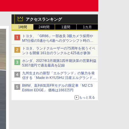
アクセスランキング
1時間
24時間
1週間
1カ月
トヨタ、「GR86」一部改良 3眼カメラ採用や
MT仕様の5速から4速へのダウンシフト時の操
作性向上など
トヨタ、ランドクルーザーの75周年を祝うイベ
ントを開催 161台のランクルと425名が参加
ホンダ、2027年3月期第1四半期決算の営業利益
5307億円で過去最高を記録
九州生まれの新型「エルグランド」の魅力を発
信する「Made in KYUSHU 日産エルグランドデ
ー」8月14日開催
BMW、直列6気筒FRモデルの限定車「M2 CS
Edition EDGE」 価格は1663万円
もっと見る